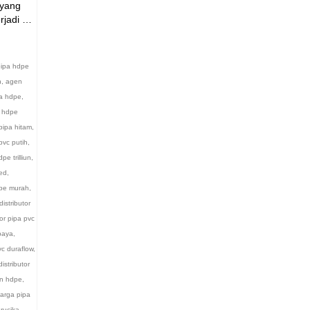
 yang
erjadi …
ipa hdpe
n
,
agen
a hdpe
,
a hdpe
pipa hitam
,
pvc putih
,
dpe trilliun
,
ted
,
dpe murah
,
distributor
tor pipa pvc
abaya
,
vc duraflow
,
distributor
iun hdpe
,
arga pipa
rucika
,