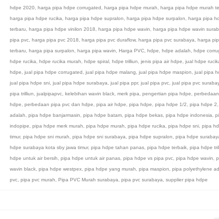
hdpe 2020
,
harga pipa hdpe corrugated
,
harga pipa hdpe murah
,
harga pipa hdpe murah te
harga pipa hdpe rucika
,
harga pipa hdpe supralon
,
harga pipa hdpe surpalon
,
harga pipa h
terbaru
,
harga pipa hdpe vinilon 2018
,
harga pipa hdpe wavin
,
harga pipa hdpe wavin sura
pipa pvc
,
harga pipa pvc 2018
,
harga pipa pvc duraflow
,
harga pipa pvc surabaya
,
harga pi
terbaru
,
harga pipa surpalon
,
harga pipa wavin
,
Harga PVC
,
hdpe
,
hdpe adalah
,
hdpe corru
hdpe rucika
,
hdpe rucika murah
,
hdpe spiral
,
hdpe trilliun
,
jenis pipa air hdpe
,
jual hdpe rucik
hdpe
,
jual pipa hdpe corrugated
,
jual pipa hdpe malang
,
jual pipa hdpe maspion
,
jual pipa 
jual pipa hdpe sni
,
jual pipa hdpe surabaya
,
jual pipa ppr
,
jual pipa pvc
,
jual pipa pvc suraba
pipa trilliun
,
jualpipapvc
,
kelebihan wavin black
,
merk pipa
,
pengertian pipa hdpe
,
perbedaan
hdpe
,
perbedaan pipa pvc dan hdpe
,
pipa air hdpe
,
pipa hdpe
,
pipa hdpe 1/2
,
pipa hdpe 2
adalah
,
pipa hdpe banjarmasin
,
pipa hdpe batam
,
pipa hdpe bekas
,
pipa hdpe indonesia
,
p
indopipe
,
pipa hdpe merk murah
,
pipa hdpe murah
,
pipa hdpe rucika
,
pipa hdpe sni
,
pipa hd
timur
,
pipa hdpe sni murah
,
pipa hdpe sni surabaya
,
pipa hdpe supralon
,
pipa hdpe surabay
hdpe surabaya kota sby jawa timur
,
pipa hdpe tahan panas
,
pipa hdpe terbaik
,
pipa hdpe tril
hdpe untuk air bersih
,
pipa hdpe untuk air panas
,
pipa hdpe vs pipa pvc
,
pipa hdpe wavin
,
p
wavin black
,
pipa hdpe westpex
,
pipa hdpe yang murah
,
pipa maspion
,
pipa polyethylene a
pvc
,
pipa pvc murah
,
Pipa PVC Murah surabaya
,
pipa pvc surabaya
,
supplier pipa hdpe