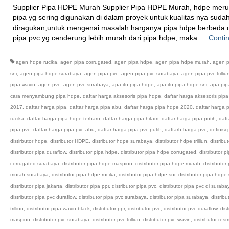
Supplier Pipa HDPE Murah Supplier Pipa HDPE Murah, hdpe mer
pipa yg sering digunakan di dalam proyek untuk kualitas nya sudah
diragukan,untuk mengenai masalah harganya pipa hdpe berbeda
pipa pvc yg cenderung lebih murah dari pipa hdpe, maka …
Conti
agen hdpe rucika
,
agen pipa corrugated
,
agen pipa hdpe
,
agen pipa hdpe murah
,
agen p
sni
,
agen pipa hdpe surabaya
,
agen pipa pvc
,
agen pipa pvc surabaya
,
agen pipa pvc trilliu
pipa wavin
,
agen pvc
,
agen pvc surabaya
,
apa itu pipa hdpe
,
apa itu pipa hdpe sni
,
apa pip
cara menyambung pipa hdpe
,
daftar harga aksesoris pipa hdpe
,
daftar harga aksesoris pip
2017
,
daftar harga pipa
,
daftar harga pipa abu
,
daftar harga pipa hdpe 2020
,
daftar harga 
rucika
,
daftar harga pipa hdpe terbaru
,
daftar harga pipa hitam
,
daftar harga pipa putih
,
daft
pipa pvc
,
daftar harga pipa pvc abu
,
daftar harga pipa pvc putih
,
daftarh harga pvc
,
definisi
distirbutor hdpe
,
distributor HDPE
,
distributor hdpe surabaya
,
distributor hdpe trilliun
,
distribu
distributor pipa duraflow
,
distributor pipa hdpe
,
distributor pipa hdpe corrugated
,
distributor 
corrugated surabaya
,
distributor pipa hdpe maspion
,
distributor pipa hdpe murah
,
distributor
murah surabaya
,
distributor pipa hdpe rucika
,
distributor pipa hdpe sni
,
distributor pipa hdpe
distributor pipa jakarta
,
distributor pipa ppr
,
distributor pipa pvc
,
distributor pipa pvc di suraba
distributor pipa pvc duraflow
,
distributor pipa pvc surabaya
,
distributor pipa surabaya
,
distribu
trilliun
,
distributor pipa wavin black
,
distributor ppr
,
distributor pvc
,
distributor pvc duraflow
,
dist
maspion
,
distributor pvc surabaya
,
distributor pvc trilliun
,
distributor pvc wavin
,
distributor resm