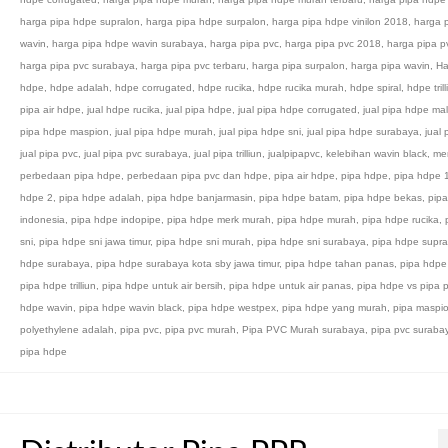
harga pipa hdpe supralon
,
harga pipa hdpe surpalon
,
harga pipa hdpe vinilon 2018
,
harga 
wavin
,
harga pipa hdpe wavin surabaya
,
harga pipa pvc
,
harga pipa pvc 2018
,
harga pipa p
harga pipa pvc surabaya
,
harga pipa pvc terbaru
,
harga pipa surpalon
,
harga pipa wavin
,
Ha
hdpe
,
hdpe adalah
,
hdpe corrugated
,
hdpe rucika
,
hdpe rucika murah
,
hdpe spiral
,
hdpe trill
pipa air hdpe
,
jual hdpe rucika
,
jual pipa hdpe
,
jual pipa hdpe corrugated
,
jual pipa hdpe ma
pipa hdpe maspion
,
jual pipa hdpe murah
,
jual pipa hdpe sni
,
jual pipa hdpe surabaya
,
jual 
jual pipa pvc
,
jual pipa pvc surabaya
,
jual pipa trilliun
,
jualpipapvc
,
kelebihan wavin black
,
mer
perbedaan pipa hdpe
,
perbedaan pipa pvc dan hdpe
,
pipa air hdpe
,
pipa hdpe
,
pipa hdpe 
hdpe 2
,
pipa hdpe adalah
,
pipa hdpe banjarmasin
,
pipa hdpe batam
,
pipa hdpe bekas
,
pip
indonesia
,
pipa hdpe indopipe
,
pipa hdpe merk murah
,
pipa hdpe murah
,
pipa hdpe rucika
,
sni
,
pipa hdpe sni jawa timur
,
pipa hdpe sni murah
,
pipa hdpe sni surabaya
,
pipa hdpe supra
hdpe surabaya
,
pipa hdpe surabaya kota sby jawa timur
,
pipa hdpe tahan panas
,
pipa hdpe 
pipa hdpe trilliun
,
pipa hdpe untuk air bersih
,
pipa hdpe untuk air panas
,
pipa hdpe vs pipa 
hdpe wavin
,
pipa hdpe wavin black
,
pipa hdpe westpex
,
pipa hdpe yang murah
,
pipa maspi
polyethylene adalah
,
pipa pvc
,
pipa pvc murah
,
Pipa PVC Murah surabaya
,
pipa pvc suraba
pipa hdpe