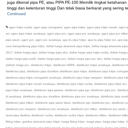
juga dikenal pipa PE, atau PIPA PE-100.Memilik tingkat ketahanan
tinggi dan kelenturan tinggi Dan tidak biasa berkarat yang sering t
Continued
agen hdpe rucika
,
agen pipa corrugated
,
agen pipa hdpe
,
agen pipa hdpe murah
,
agen p
sni
,
agen pipa hdpe surabaya
,
agen pipa pvc
,
agen pipa pvc surabaya
,
agen pipa pvc trilliu
pipa wavin
,
agen pvc
,
agen pvc surabaya
,
apa itu pipa hdpe
,
apa itu pipa hdpe sni
,
apa pip
cara menyambung pipa hdpe
,
daftar harga aksesoris pipa hdpe
,
daftar harga aksesoris pip
2017
,
daftar harga pipa
,
daftar harga pipa abu
,
daftar harga pipa hdpe rucika
,
daftar harga 
daftar harga pipa putih
,
daftar harga pipa pvc
,
daftar harga pipa pvc abu
,
daftar harga pipa 
daftarh harga pvc
,
distirbutor hdpe
,
distributor HDPE
,
distributor hdpe surabaya
,
distributor h
distributor pipa
,
distributor pipa duraflow
,
distributor pipa hdpe
,
distributor pipa hdpe corruga
distributor pipa hdpe corrugated surabaya
,
distributor pipa hdpe maspion
,
distributor pipa h
distributor pipa hdpe murah surabaya
,
distributor pipa hdpe rucika
,
distributor pipa hdpe sni
,
pipa hdpe surabaya
,
distributor pipa jakarta
,
distributor pipa ppr
,
distributor pipa pvc
,
distribu
di surabaya
,
distributor pipa pvc duraflow
,
distributor pipa pvc surabaya
,
distributor pipa sur
distributor pipa trilliun
,
distributor pipa wavin black
,
distributor ppr
,
distributor pvc
,
distributor p
distributor pvc maspion
,
distributor pvc surabaya
,
distributor pvc trilliun
,
distributor pvc wavin
,
resmi pipa diraflow
,
distributor rucika
,
distributor rucika hdpe
,
distributor trilliun
,
distributor trill
fitting hdpe
,
gambar aksesoris pipa hdpe
,
harga fitting hdpe
,
harga pipa
,
harga pipa hdpe
,
h
hdpe corrugated
,
harga pipa hdpe murah
,
harga pipa hdpe murah terbaru
,
harga pipa hdpe 