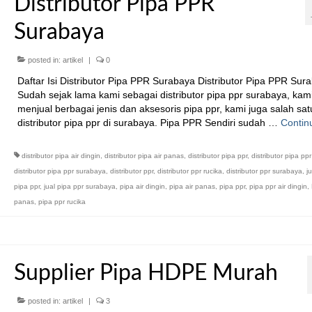
Distributor Pipa PPR
Surabaya
posted in:
artikel
|
0
Daftar Isi Distributor Pipa PPR Surabaya Distributor Pipa PPR Sura
Sudah sejak lama kami sebagai distributor pipa ppr surabaya, kam
menjual berbagai jenis dan aksesoris pipa ppr, kami juga salah sat
distributor pipa ppr di surabaya. Pipa PPR Sendiri sudah …
Contin
distributor pipa air dingin
,
distributor pipa air panas
,
distributor pipa ppr
,
distributor pipa ppr
distributor pipa ppr surabaya
,
distributor ppr
,
distributor ppr rucika
,
distributor ppr surabaya
,
j
pipa ppr
,
jual pipa ppr surabaya
,
pipa air dingin
,
pipa air panas
,
pipa ppr
,
pipa ppr air dingin
,
panas
,
pipa ppr rucika
Supplier Pipa HDPE Murah
posted in:
artikel
|
3