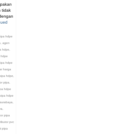
upakan
 tidak
 dengan
nued
ipa hdpe
n
,
agen
a hdpe
,
a hdpe
pipa hdpe
ar harga
 pipa hdpe
,
tor pipa
,
pipa hdpe
 pipa hdpe
 surabaya
,
ya
,
tor pipa
ributor pvc
i pipa