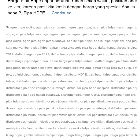
Harga Pipa Hdpe dapat berubah rubah setiap waktu, pastikan and
ke kita, karena pasti kita kasih dengan harga yang spesial. Apa itu 
hdpe ?, Pipa HDPE …
Continued
agen hdpe rucika
,
agen pipa corrugated
,
agen pipa hdpe
,
agen pipa hdpe murah
,
agen p
sni
,
agen pipa hdpe surabaya
,
agen pipa pvc
,
agen pipa pvc surabaya
,
agen pipa pvc trilliu
pipa wavin
,
agen pvc
,
agen pvc surabaya
,
apa itu pipa hdpe
,
apa itu pipa hdpe sni
,
apa pip
cara menyambung pipa hdpe
,
daftar harga aksesoris pipa hdpe
,
daftar harga aksesoris pip
2017
,
daftar harga hdpe 2022
,
daftar harga pipa
,
daftar harga pipa abu
,
daftar harga pipa
daftar harga pipa hdpe rucika
,
daftar harga pipa hdpe terbaru
,
daftar harga pipa hitam
,
daft
pipa putih
,
daftar harga pipa pvc
,
daftar harga pipa pvc abu
,
daftar harga pipa pvc putih
,
da
pvc
,
definisi pipa hdpe
,
distirbutor hdpe
,
distributor HDPE
,
distributor hdpe surabaya
,
distrib
trilliun
,
distributor pipa
,
distributor pipa duraflow
,
distributor pipa hdpe
,
distributor pipa hdpe 
distributor pipa hdpe corrugated surabaya
,
distributor pipa hdpe maspion
,
distributor pipa h
distributor pipa hdpe murah surabaya
,
distributor pipa hdpe rucika
,
distributor pipa hdpe sni
,
pipa hdpe surabaya
,
distributor pipa jakarta
,
distributor pipa ppr
,
distributor pipa pvc
,
distribu
di surabaya
,
distributor pipa pvc duraflow
,
distributor pipa pvc surabaya
,
distributor pipa sur
distributor pipa trilliun
,
distributor pipa wavin black
,
distributor ppr
,
distributor pvc
,
distributor p
distributor pvc maspion
,
distributor pvc surabaya
,
distributor pvc trilliun
,
distributor pvc wavin
,
resmi pipa diraflow
,
distributor rucika
,
distributor rucika hdpe
,
distributor trilliun
,
distributor trill
fitting hdpe
,
gambar aksesoris pipa hdpe
,
harga fitting hdpe
,
harga pipa
,
harga pipa hdpe
,
h