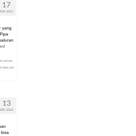
17
JUN 2022
r yang
 Pipa
saluran
ued
 air panas
,
al pipa ppr
,
13
MEI 2022
han
 bisa