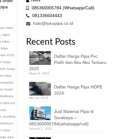
IVAN
a order
pipa
085360005784 (Whatsapp/Call)
081336604443
halo@tokopipa.co.id
ipa hdpe
n
,
agen
Recent Posts
a hdpe
,
a hdpe
 hdpe 2020
,
Daftar Harga Pipa Pvc
Putih dan Abu Abu Terbaru
ar harga
2025
ftarh harga
Maret 6, 2025
utor hdpe
corrugated
,
Daftar Harga Pipa HDPE
dpe murah
,
2024
distributor
Mei 14, 2024
tor pipa pvc
abaya
,
Jual Material Pipa di
vc duraflow
,
Surabaya –
085360005784(whatsapp/call)
distributor
Januari 2, 2023
iun hdpe
,
arga pipa