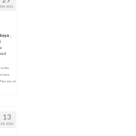
29
JUN 2021
baya ,
i
u
ued
 rucika
,
ual pipa
Pipa ppr air
13
JUL 2020