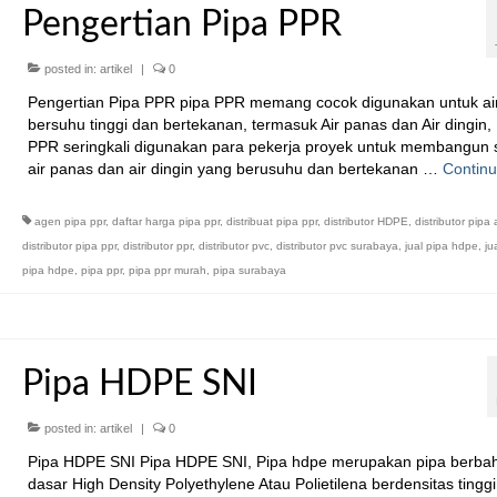
Pengertian Pipa PPR
posted in:
artikel
|
0
Pengertian Pipa PPR pipa PPR memang cocok digunakan untuk ai
bersuhu tinggi dan bertekanan, termasuk Air panas dan Air dingin,
PPR seringkali digunakan para pekerja proyek untuk membangun 
air panas dan air dingin yang berusuhu dan bertekanan …
Contin
agen pipa ppr
,
daftar harga pipa ppr
,
distribuat pipa ppr
,
distributor HDPE
,
distributor pipa
distributor pipa ppr
,
distributor ppr
,
distributor pvc
,
distributor pvc surabaya
,
jual pipa hdpe
,
ju
pipa hdpe
,
pipa ppr
,
pipa ppr murah
,
pipa surabaya
Pipa HDPE SNI
posted in:
artikel
|
0
Pipa HDPE SNI Pipa HDPE SNI, Pipa hdpe merupakan pipa berba
dasar High Density Polyethylene Atau Polietilena berdensitas tinggi