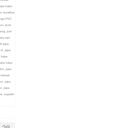
pipa hdpe
vc duraflow
,
rga PVC
,
iun
,
jenis
lang
,
jual
pipa ppr
,
k pipa
,
1/2
,
pipa
a hdpe
pipa hdpe
lon
,
pipa
terbaik
,
pvc
,
pipa
on
,
pipa
ya
,
supplier