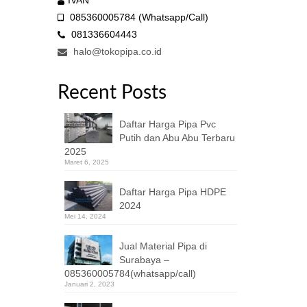
IVAN
085360005784 (Whatsapp/Call)
081336604443
halo@tokopipa.co.id
Recent Posts
Daftar Harga Pipa Pvc
Putih dan Abu Abu Terbaru
2025
Maret 6, 2025
Daftar Harga Pipa HDPE
2024
Mei 14, 2024
Jual Material Pipa di
Surabaya –
085360005784(whatsapp/call)
Januari 2, 2023