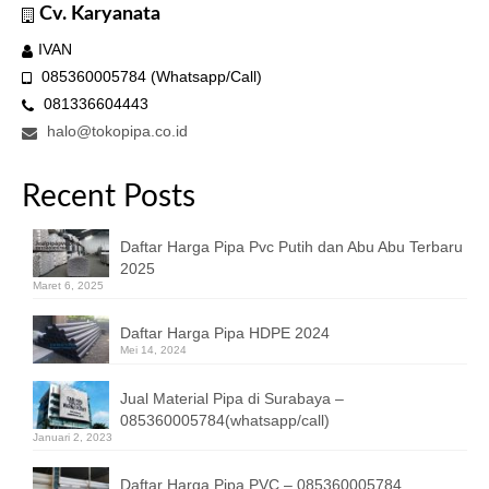
Cv. Karyanata
IVAN
085360005784 (Whatsapp/Call)
081336604443
halo@tokopipa.co.id
Recent Posts
Daftar Harga Pipa Pvc Putih dan Abu Abu Terbaru
2025
Maret 6, 2025
Daftar Harga Pipa HDPE 2024
Mei 14, 2024
Jual Material Pipa di Surabaya –
085360005784(whatsapp/call)
Januari 2, 2023
Daftar Harga Pipa PVC – 085360005784