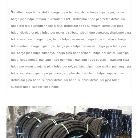
daftar harga hdpe
,
daftar harga hdpe terbaru
,
daftar harga pipa hdpe
,
daftar
harga pipa hdpe terbaru
,
distributor HDPE
,
distributor hdpe per meter
,
distributor
hdpe per roll
,
distributor hdpe rucika
,
distributor hdpe surabaya
,
distributor pipa
hdpe
,
distributor pipa hdpe per meter
,
distributor pipa hdpe supralon
,
distributor pipa
hdpe surabaya
,
harga hdpe
,
harga hdpe per meter
,
harga hdpe surabaya
,
harga
hdpe terbaru
,
harga pipa hdpe
,
harga pipa hdpe per meter
,
harga pipa hdpe per
roll
,
harga pipa hdpe surabaya
,
harga pipa hdpe terbaru
,
hdpe per meter
,
jual pipa
hdpe
,
juraganpipa
,
panjang hdpe per meter
,
panjang hdpe supralon
,
panjang pipa
hdpe per meter
,
panjang pipa hdpe per roll
,
panjang pipa hdpe rucika
,
panjang pipa
hdpe supralon
,
pipa hdpe per meter
,
supplier dan distributor hdpe
,
supplier dan
distributor pipa hdpe
,
supplier distributor hdpe
,
supplier distributor pipa hdpe
,
supplier hdpe
,
supplier pipa hdpe