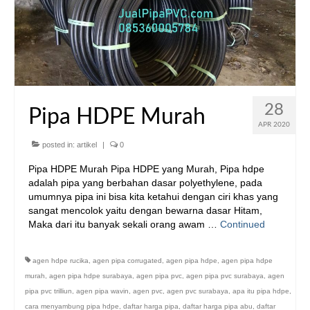
28
Pipa HDPE Murah
APR 2020
posted in:
artikel
|
0
Pipa HDPE Murah Pipa HDPE yang Murah, Pipa hdpe
adalah pipa yang berbahan dasar polyethylene, pada
umumnya pipa ini bisa kita ketahui dengan ciri khas yang
sangat mencolok yaitu dengan bewarna dasar Hitam,
Maka dari itu banyak sekali orang awam …
Continued
agen hdpe rucika
,
agen pipa corrugated
,
agen pipa hdpe
,
agen pipa hdpe
murah
,
agen pipa hdpe surabaya
,
agen pipa pvc
,
agen pipa pvc surabaya
,
agen
pipa pvc trilliun
,
agen pipa wavin
,
agen pvc
,
agen pvc surabaya
,
apa itu pipa hdpe
,
cara menyambung pipa hdpe
,
daftar harga pipa
,
daftar harga pipa abu
,
daftar