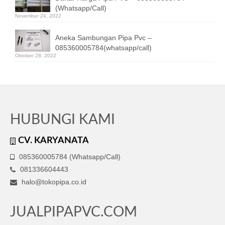
(Whatsapp/Call)
November 24, 2022
Aneka Sambungan Pipa Pvc –
085360005784(whatsapp/call)
Oktober 28, 2022
HUBUNGI KAMI
CV. KARYANATA
085360005784 (Whatsapp/Call)
081336604443
halo@tokopipa.co.id
JUALPIPAPVC.COM