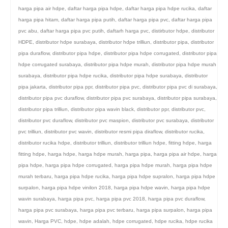
harga pipa air hdpe
,
daftar harga pipa hdpe
,
daftar harga pipa hdpe rucika
,
daftar
harga pipa hitam
,
daftar harga pipa putih
,
daftar harga pipa pvc
,
daftar harga pipa
pvc abu
,
daftar harga pipa pvc putih
,
daftarh harga pvc
,
distirbutor hdpe
,
distributor
HDPE
,
distributor hdpe surabaya
,
distributor hdpe trilliun
,
distributor pipa
,
distributor
pipa duraflow
,
distributor pipa hdpe
,
distributor pipa hdpe corrugated
,
distributor pipa
hdpe corrugated surabaya
,
distributor pipa hdpe murah
,
distributor pipa hdpe murah
surabaya
,
distributor pipa hdpe rucika
,
distributor pipa hdpe surabaya
,
distributor
pipa jakarta
,
distributor pipa ppr
,
distributor pipa pvc
,
distributor pipa pvc di surabaya
,
distributor pipa pvc duraflow
,
distributor pipa pvc surabaya
,
distributor pipa surabaya
,
distributor pipa trilliun
,
distributor pipa wavin black
,
distributor ppr
,
distributor pvc
,
distributor pvc duraflow
,
distributor pvc maspion
,
distributor pvc surabaya
,
distributor
pvc trilliun
,
distributor pvc wavin
,
distributor resmi pipa diraflow
,
distributor rucika
,
distributor rucika hdpe
,
distributor trilliun
,
distributor trilliun hdpe
,
fitting hdpe
,
harga
fitting hdpe
,
harga hdpe
,
harga hdpe murah
,
harga pipa
,
harga pipa air hdpe
,
harga
pipa hdpe
,
harga pipa hdpe corrugated
,
harga pipa hdpe murah
,
harga pipa hdpe
murah terbaru
,
harga pipa hdpe rucika
,
harga pipa hdpe supralon
,
harga pipa hdpe
surpalon
,
harga pipa hdpe vinilon 2018
,
harga pipa hdpe wavin
,
harga pipa hdpe
wavin surabaya
,
harga pipa pvc
,
harga pipa pvc 2018
,
harga pipa pvc duraflow
,
harga pipa pvc surabaya
,
harga pipa pvc terbaru
,
harga pipa surpalon
,
harga pipa
wavin
,
Harga PVC
,
hdpe
,
hdpe adalah
,
hdpe corrugated
,
hdpe rucika
,
hdpe rucika