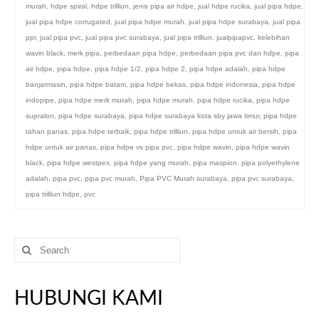
murah
,
hdpe spiral
,
hdpe trilliun
,
jenis pipa air hdpe
,
jual hdpe rucika
,
jual pipa hdpe
,
jual pipa hdpe corrugated
,
jual pipa hdpe murah
,
jual pipa hdpe surabaya
,
jual pipa
ppr
,
jual pipa pvc
,
jual pipa pvc surabaya
,
jual pipa trilliun
,
jualpipapvc
,
kelebihan
wavin black
,
merk pipa
,
perbedaan pipa hdpe
,
perbedaan pipa pvc dan hdpe
,
pipa
air hdpe
,
pipa hdpe
,
pipa hdpe 1/2
,
pipa hdpe 2
,
pipa hdpe adalah
,
pipa hdpe
banjarmasin
,
pipa hdpe batam
,
pipa hdpe bekas
,
pipa hdpe indonesia
,
pipa hdpe
indopipe
,
pipa hdpe merk murah
,
pipa hdpe murah
,
pipa hdpe rucika
,
pipa hdpe
supralon
,
pipa hdpe surabaya
,
pipa hdpe surabaya kota sby jawa timur
,
pipa hdpe
tahan panas
,
pipa hdpe terbaik
,
pipa hdpe trilliun
,
pipa hdpe untuk air bersih
,
pipa
hdpe untuk air panas
,
pipa hdpe vs pipa pvc
,
pipa hdpe wavin
,
pipa hdpe wavin
black
,
pipa hdpe westpex
,
pipa hdpe yang murah
,
pipa maspion
,
pipa polyethylene
adalah
,
pipa pvc
,
pipa pvc murah
,
Pipa PVC Murah surabaya
,
pipa pvc surabaya
,
pipa trilliun hdpe
,
pvc
Search
for:
HUBUNGI KAMI