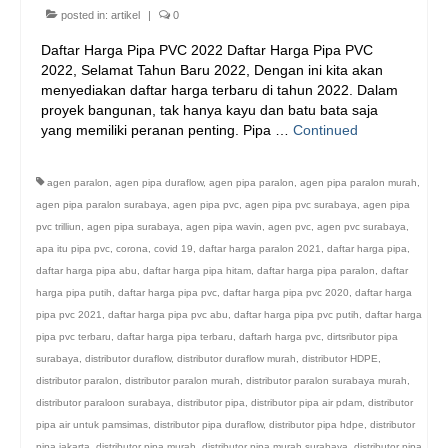
posted in:
artikel
|
0
Daftar Harga Pipa PVC 2022 Daftar Harga Pipa PVC
2022, Selamat Tahun Baru 2022, Dengan ini kita akan
menyediakan daftar harga terbaru di tahun 2022. Dalam
proyek bangunan, tak hanya kayu dan batu bata saja
yang memiliki peranan penting. Pipa …
Continued
agen paralon
,
agen pipa duraflow
,
agen pipa paralon
,
agen pipa paralon murah
,
agen pipa paralon surabaya
,
agen pipa pvc
,
agen pipa pvc surabaya
,
agen pipa
pvc trilliun
,
agen pipa surabaya
,
agen pipa wavin
,
agen pvc
,
agen pvc surabaya
,
apa itu pipa pvc
,
corona
,
covid 19
,
daftar harga paralon 2021
,
daftar harga pipa
,
daftar harga pipa abu
,
daftar harga pipa hitam
,
daftar harga pipa paralon
,
daftar
harga pipa putih
,
daftar harga pipa pvc
,
daftar harga pipa pvc 2020
,
daftar harga
pipa pvc 2021
,
daftar harga pipa pvc abu
,
daftar harga pipa pvc putih
,
daftar harga
pipa pvc terbaru
,
daftar harga pipa terbaru
,
daftarh harga pvc
,
dirtsributor pipa
surabaya
,
distributor duraflow
,
distributor duraflow murah
,
distributor HDPE
,
distributor paralon
,
distributor paralon murah
,
distributor paralon surabaya murah
,
distributor paraloon surabaya
,
distributor pipa
,
distributor pipa air pdam
,
distributor
pipa air untuk pamsimas
,
distributor pipa duraflow
,
distributor pipa hdpe
,
distributor
pipa jakarta
,
distributor pipa murah
,
distributor pipa murah surabaya
,
distributor pipa