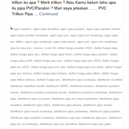
trilliun itu apa ? Merk trilliun ? Atau Kamu belum tahu apa
itu pipa PVC/Paralon ? Mari saya jelaskan……. PVC
Trilliun Pipa …
Continued
agen paralon
,
agen pipa duraflow
,
agen pipa paralon
,
agen pipa paralon murah
,
agen pipa paralon surabaya
,
agen pipa pvc
,
agen pipa pvc surabaya
,
agen pipa
pvc trilliun
,
agen pipa surabaya
,
agen pipa wavin
,
agen pvc
,
agen pvc surabaya
,
apa itu pipa pvc
,
corona
,
covid 19
,
daftar harga paralon 2021
,
daftar harga pipa
,
daftar harga pipa abu
,
daftar harga pipa hitam
,
daftar harga pipa paralon
,
daftar
harga pipa putih
,
daftar harga pipa pvc
,
daftar harga pipa pvc 2020
,
daftar harga
pipa pvc 2021
,
daftar harga pipa pvc abu
,
daftar harga pipa pvc putih
,
daftar harga
pipa pvc terbaru
,
daftar harga pipa terbaru
,
daftar harga pipa trilliun
,
daftar harga
pipa trilliun terbaru
,
daftarh harga pvc
,
dirtsributor pipa surabaya
,
distributor duraflow
,
distributor duraflow murah
,
distributor HDPE
,
distributor paralon
,
distributor paralon
murah
,
distributor paralon surabaya murah
,
distributor paraloon surabaya
,
distributor
pipa
,
distributor pipa air pdam
,
distributor pipa air untuk pamsimas
,
distributor pipa
duraflow
,
distributor pipa hdpe
,
distributor pipa jakarta
,
distributor pipa murah
,
distributor pipa murah surabaya
,
distributor pipa pamsimas
,
distributor pipa paralon
,
distributor pipa paralon surabaya
,
distributor pipa ppr
,
distributor pipa pvc
,
distributor
pipa pvc di surabaya
,
distributor pipa pvc duraflow
,
Distributor pipa pvc jatim
,