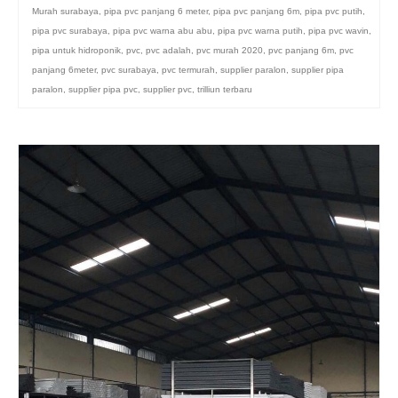
Murah surabaya
,
pipa pvc panjang 6 meter
,
pipa pvc panjang 6m
,
pipa pvc putih
,
pipa pvc surabaya
,
pipa pvc warna abu abu
,
pipa pvc warna putih
,
pipa pvc wavin
,
pipa untuk hidroponik
,
pvc
,
pvc adalah
,
pvc murah 2020
,
pvc panjang 6m
,
pvc
panjang 6meter
,
pvc surabaya
,
pvc termurah
,
supplier paralon
,
supplier pipa
paralon
,
supplier pipa pvc
,
supplier pvc
,
trilliun terbaru