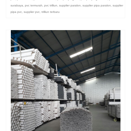
surabaya
,
pvc termurah
,
pvc trilliun
,
supplier paralon
,
supplier pipa paralon
,
supplier
pipa pvc
,
supplier pvc
,
trilliun terbaru