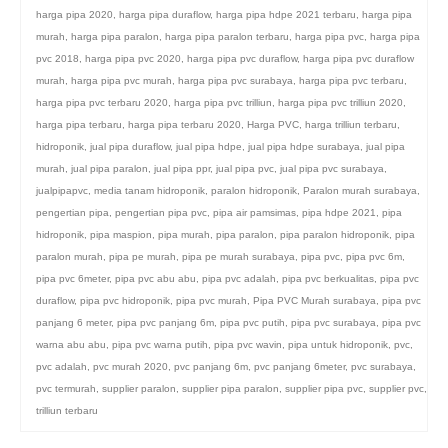
harga pipa 2020
,
harga pipa duraflow
,
harga pipa hdpe 2021 terbaru
,
harga pipa
murah
,
harga pipa paralon
,
harga pipa paralon terbaru
,
harga pipa pvc
,
harga pipa
pvc 2018
,
harga pipa pvc 2020
,
harga pipa pvc duraflow
,
harga pipa pvc duraflow
murah
,
harga pipa pvc murah
,
harga pipa pvc surabaya
,
harga pipa pvc terbaru
,
harga pipa pvc terbaru 2020
,
harga pipa pvc trilliun
,
harga pipa pvc trilliun 2020
,
harga pipa terbaru
,
harga pipa terbaru 2020
,
Harga PVC
,
harga trilliun terbaru
,
hidroponik
,
jual pipa duraflow
,
jual pipa hdpe
,
jual pipa hdpe surabaya
,
jual pipa
murah
,
jual pipa paralon
,
jual pipa ppr
,
jual pipa pvc
,
jual pipa pvc surabaya
,
jualpipapvc
,
media tanam hidroponik
,
paralon hidroponik
,
Paralon murah surabaya
,
pengertian pipa
,
pengertian pipa pvc
,
pipa air pamsimas
,
pipa hdpe 2021
,
pipa
hidroponik
,
pipa maspion
,
pipa murah
,
pipa paralon
,
pipa paralon hidroponik
,
pipa
paralon murah
,
pipa pe murah
,
pipa pe murah surabaya
,
pipa pvc
,
pipa pvc 6m
,
pipa pvc 6meter
,
pipa pvc abu abu
,
pipa pvc adalah
,
pipa pvc berkualitas
,
pipa pvc
duraflow
,
pipa pvc hidroponik
,
pipa pvc murah
,
Pipa PVC Murah surabaya
,
pipa pvc
panjang 6 meter
,
pipa pvc panjang 6m
,
pipa pvc putih
,
pipa pvc surabaya
,
pipa pvc
warna abu abu
,
pipa pvc warna putih
,
pipa pvc wavin
,
pipa untuk hidroponik
,
pvc
,
pvc adalah
,
pvc murah 2020
,
pvc panjang 6m
,
pvc panjang 6meter
,
pvc surabaya
,
pvc termurah
,
supplier paralon
,
supplier pipa paralon
,
supplier pipa pvc
,
supplier pvc
,
trilliun terbaru