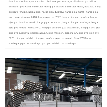
duraflow
,
distributor pvc maspion
,
distributor pvc surabaya
,
distributor pvc trilliun
,
distributor pvc wavin
,
distributor resmi pipa diraflow
,
distributor rucika
,
duraflow
,
harga
distributor murah
,
harga pipa
,
harga pipa duraflow
,
harga pipa murah
,
harga pipa
pvc
,
harga pipa pvc 2018
,
harga pipa pvc 2020
,
harga pipa pvc duraflow
,
harga
pipa pvc duraflow murah
,
harga pipa pvc murah
,
harga pipa pvc surabaya
,
harga
pipa pvc terbaru
,
Harga PVC
,
jual pipa duraflow
,
jual pipa murah
,
jual pipa pvc
,
jual
pipa pvc surabaya
,
paralon adalah
,
pipa maspion
,
pipa murah
,
pipa pvc
,
pipa pvc
2020
,
pipa pvc adalah
,
pipa pvc duraflow
,
pipa pvc murah
,
Pipa PVC Murah
surabaya
,
pipa pvc surabaya
,
pvc
,
pvc adalah
,
pvc surabaya