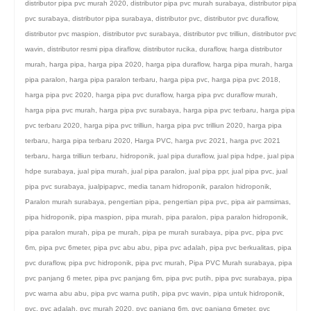
distributor pipa pvc murah 2020
,
distributor pipa pvc murah surabaya
,
distributor pipa
pvc surabaya
,
distributor pipa surabaya
,
distributor pvc
,
distributor pvc duraflow
,
distributor pvc maspion
,
distributor pvc surabaya
,
distributor pvc trilliun
,
distributor pvc
wavin
,
distributor resmi pipa diraflow
,
distributor rucika
,
duraflow
,
harga distributor
murah
,
harga pipa
,
harga pipa 2020
,
harga pipa duraflow
,
harga pipa murah
,
harga
pipa paralon
,
harga pipa paralon terbaru
,
harga pipa pvc
,
harga pipa pvc 2018
,
harga pipa pvc 2020
,
harga pipa pvc duraflow
,
harga pipa pvc duraflow murah
,
harga pipa pvc murah
,
harga pipa pvc surabaya
,
harga pipa pvc terbaru
,
harga pipa
pvc terbaru 2020
,
harga pipa pvc trilliun
,
harga pipa pvc trilliun 2020
,
harga pipa
terbaru
,
harga pipa terbaru 2020
,
Harga PVC
,
harga pvc 2021
,
harga pvc 2021
terbaru
,
harga trilliun terbaru
,
hidroponik
,
jual pipa duraflow
,
jual pipa hdpe
,
jual pipa
hdpe surabaya
,
jual pipa murah
,
jual pipa paralon
,
jual pipa ppr
,
jual pipa pvc
,
jual
pipa pvc surabaya
,
jualpipapvc
,
media tanam hidroponik
,
paralon hidroponik
,
Paralon murah surabaya
,
pengertian pipa
,
pengertian pipa pvc
,
pipa air pamsimas
,
pipa hidroponik
,
pipa maspion
,
pipa murah
,
pipa paralon
,
pipa paralon hidroponik
,
pipa paralon murah
,
pipa pe murah
,
pipa pe murah surabaya
,
pipa pvc
,
pipa pvc
6m
,
pipa pvc 6meter
,
pipa pvc abu abu
,
pipa pvc adalah
,
pipa pvc berkualitas
,
pipa
pvc duraflow
,
pipa pvc hidroponik
,
pipa pvc murah
,
Pipa PVC Murah surabaya
,
pipa
pvc panjang 6 meter
,
pipa pvc panjang 6m
,
pipa pvc putih
,
pipa pvc surabaya
,
pipa
pvc warna abu abu
,
pipa pvc warna putih
,
pipa pvc wavin
,
pipa untuk hidroponik
,
pvc
,
pvc adalah
,
pvc murah 2020
,
pvc panjang 6m
,
pvc panjang 6meter
,
pvc