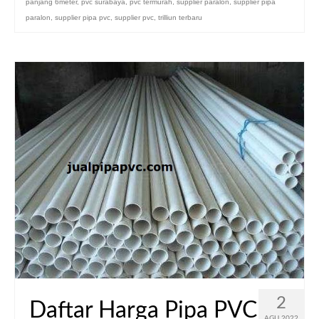
panjang 6meter
,
pvc surabaya
,
pvc termurah
,
supplier paralon
,
supplier pipa
paralon
,
supplier pipa pvc
,
supplier pvc
,
trilliun terbaru
2
Daftar Harga Pipa PVC
AGU 2022