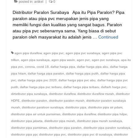
posted in:
artikel
|
0
Distributor Paralon Surabaya Apa itu Pipa Paralon? Pipa
paralon atau pipa pvc merupakan jenis pipa yang
memiliki fungsi dan kualitas yang sangat bagus. Paralon
atau pipa pvc sebenarnya sama. Yang biasa di sebut
paralon oleh masyarakat itu adalah jenis …
Continued
agen pipa duraflow
,
agen pipa pvc
,
agen pipa pvc surabaya
,
agen pipa pvc
trilliun
,
agen pipa surabaya
,
agen pipa wavin
,
agen pvc
,
agen pvc surabaya
,
apa itu
pipa pvc
,
corona
,
covid 19
,
daftar harga pipa
,
daftar harga pipa abu
,
daftar harga
pipa hitam
,
daftar harga pipa paralon
,
daftar harga pipa putih
,
daftar harga pipa
pvc
,
daftar harga pipa pvc 2020
,
daftar harga pipa pvc abu
,
daftar harga pipa pvc
putih
,
daftar harga pipa pvc terbaru
,
daftar harga pipa terbaru
,
daftarh harga pvc
,
dirtsributor pipa surabaya
,
distributor duraflow
,
distributor duraflow murah
,
distributor
HDPE
,
distributor paralon
,
distributor paralon murah
,
distributor paralon surabaya
murah
,
distributor paraloon surabaya
,
distributor pipa
,
distributor pipa air pdam
,
distributor pipa air untuk pamsimas
,
distributor pipa duraflow
,
distributor pipa hdpe
,
distributor pipa jakarta
,
distributor pipa murah
,
distributor pipa murah surabaya
,
distributor pipa pamsimas
,
distributor pipa paralon
,
distributor pipa paralon surabaya
,
distributor pipa ppr
,
distributor pipa pvc
,
distributor pipa pvc di surabaya
,
distributor