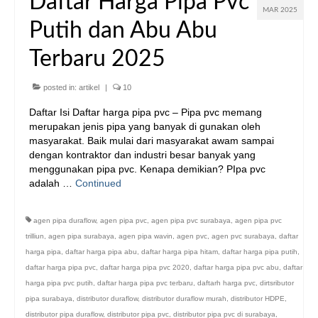
Daftar Harga Pipa Pvc
MAR 2025
Putih dan Abu Abu
Terbaru 2025
posted in:
artikel
|
10
Daftar Isi Daftar harga pipa pvc – Pipa pvc memang
merupakan jenis pipa yang banyak di gunakan oleh
masyarakat. Baik mulai dari masyarakat awam sampai
dengan kontraktor dan industri besar banyak yang
menggunakan pipa pvc. Kenapa demikian? PIpa pvc
adalah …
Continued
agen pipa duraflow
,
agen pipa pvc
,
agen pipa pvc surabaya
,
agen pipa pvc
trilliun
,
agen pipa surabaya
,
agen pipa wavin
,
agen pvc
,
agen pvc surabaya
,
daftar
harga pipa
,
daftar harga pipa abu
,
daftar harga pipa hitam
,
daftar harga pipa putih
,
daftar harga pipa pvc
,
daftar harga pipa pvc 2020
,
daftar harga pipa pvc abu
,
daftar
harga pipa pvc putih
,
daftar harga pipa pvc terbaru
,
daftarh harga pvc
,
dirtsributor
pipa surabaya
,
distributor duraflow
,
distributor duraflow murah
,
distributor HDPE
,
distributor pipa duraflow
,
distributor pipa pvc
,
distributor pipa pvc di surabaya
,