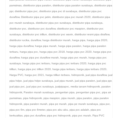
pamsimas
,
distributor pipa paralon
,
distributor pipa paralon surabaya
,
distributor pipa
ppr
,
distributor pipa pvc
,
distributor pipa pvc di surabaya
,
distributor pipa pvc
duraflow
,
Distributor pipa pvc jatim
,
distributor pipa pvc murah 2020
,
distributor pipa
pvc murah surabaya
,
distributor pipa pvc surabaya
,
distributor pipa surabaya
,
distributor pvc
,
distributor pvc duraflow
,
distributor pvc maspion
,
distributor pvc
surabaya
,
distributor pvc trilliun
,
distributor pvc wavin
,
distributor resmi pipa diraflow
,
distributor rucika
,
duraflow
,
harga distributor murah
,
harga pipa
,
harga pipa 2020
,
harga pipa duraflow
,
harga pipa murah
,
harga pipa paralon
,
harga pipa paralon
terbaru
,
harga pipa pvc
,
harga pipa pvc 2018
,
harga pipa pvc 2020
,
harga pipa pvc
duraflow
,
harga pipa pvc duraflow murah
,
harga pipa pvc murah
,
harga pipa pvc
surabaya
,
harga pipa pvc terbaru
,
harga pipa pvc terbaru 2020
,
harga pipa pvc
trilliun
,
harga pipa pvc trilliun 2020
,
harga pipa terbaru
,
harga pipa terbaru 2020
,
Harga PVC
,
harga pvc 2021
,
harga trilliun terbaru
,
hidroponik
,
jual pipa duraflow
,
jual
pipa hdpe
,
jual pipa hdpe surabaya
,
jual pipa murah
,
jual pipa paralon
,
jual pipa ppr
,
jual pipa pvc
,
jual pipa pvc surabaya
,
jualpipapvc
,
media tanam hidroponik
,
paralon
hidroponik
,
Paralon murah surabaya
,
pengertian pipa
,
pengertian pipa pvc
,
pipa air
pamsimas
,
pipa hidroponik
,
pipa maspion
,
pipa murah
,
pipa paralon
,
pipa paralon
hidroponik
,
pipa paralon murah
,
pipa pe murah
,
pipa pe murah surabaya
,
pipa pvc
,
pipa pvc 6m
,
pipa pvc 6meter
,
pipa pvc abu abu
,
pipa pvc adalah
,
pipa pvc
berkualitas
,
pipa pvc duraflow
,
pipa pvc hidroponik
,
pipa pvc murah
,
Pipa PVC