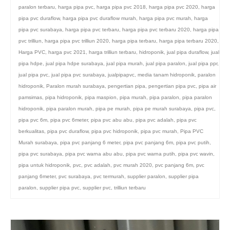
paralon terbaru
,
harga pipa pvc
,
harga pipa pvc 2018
,
harga pipa pvc 2020
,
harga
pipa pvc duraflow
,
harga pipa pvc duraflow murah
,
harga pipa pvc murah
,
harga
pipa pvc surabaya
,
harga pipa pvc terbaru
,
harga pipa pvc terbaru 2020
,
harga pipa
pvc trilliun
,
harga pipa pvc trilliun 2020
,
harga pipa terbaru
,
harga pipa terbaru 2020
,
Harga PVC
,
harga pvc 2021
,
harga trilliun terbaru
,
hidroponik
,
jual pipa duraflow
,
jual
pipa hdpe
,
jual pipa hdpe surabaya
,
jual pipa murah
,
jual pipa paralon
,
jual pipa ppr
,
jual pipa pvc
,
jual pipa pvc surabaya
,
jualpipapvc
,
media tanam hidroponik
,
paralon
hidroponik
,
Paralon murah surabaya
,
pengertian pipa
,
pengertian pipa pvc
,
pipa air
pamsimas
,
pipa hidroponik
,
pipa maspion
,
pipa murah
,
pipa paralon
,
pipa paralon
hidroponik
,
pipa paralon murah
,
pipa pe murah
,
pipa pe murah surabaya
,
pipa pvc
,
pipa pvc 6m
,
pipa pvc 6meter
,
pipa pvc abu abu
,
pipa pvc adalah
,
pipa pvc
berkualitas
,
pipa pvc duraflow
,
pipa pvc hidroponik
,
pipa pvc murah
,
Pipa PVC
Murah surabaya
,
pipa pvc panjang 6 meter
,
pipa pvc panjang 6m
,
pipa pvc putih
,
pipa pvc surabaya
,
pipa pvc warna abu abu
,
pipa pvc warna putih
,
pipa pvc wavin
,
pipa untuk hidroponik
,
pvc
,
pvc adalah
,
pvc murah 2020
,
pvc panjang 6m
,
pvc
panjang 6meter
,
pvc surabaya
,
pvc termurah
,
supplier paralon
,
supplier pipa
paralon
,
supplier pipa pvc
,
supplier pvc
,
trilliun terbaru