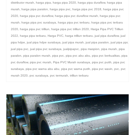
distributor murah
,
harga pipa
,
harga pipa 2020
,
harga pipa duraflow
,
harga pipa
murah
,
harga pipa paralon
,
harga pipa pvc
,
harga pipa pvc 2018
,
harga pipa pvc
2020
,
harga pipa pvc duraflow
,
harga pipa pvc duraflow murah
,
harga pipa pvc
murah
,
harga pipa pvc surabaya
,
harga pipa pvc terbaru
,
harga pipa pvc terbaru
2020
,
harga pipa pvc trilliun
,
harga pipa pvc trilliun 2020
,
Harga Pipa PVC Trilliun
2022
,
harga pipa terbaru
,
Harga PVC
,
harga trilliun terbaru
,
jual pipa duraflow
,
jual
pipa hdpe
,
jual pipa hdpe surabaya
,
jual pipa murah
,
jual pipa paralon
,
jual pipa ppr
,
jual pipa pvc
,
jual pipa pvc surabaya
,
jualpipapvc
,
pipa maspion
,
pipa murah
,
pipa
paralon
,
pipa paralon murah
,
pipa pvc
,
pipa pvc abu abu
,
pipa pvc berkualitas
,
pipa
pvc duraflow
,
pipa pvc murah
,
Pipa PVC Murah surabaya
,
pipa pvc putih
,
pipa pvc
surabaya
,
pipa pvc warna abu abu
,
pipa pvc warna putih
,
pipa pvc wavin
,
pvc
,
pvc
murah 2020
,
pvc surabaya
,
pvc termurah
,
trilliun terbaru