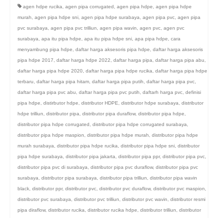
agen hdpe rucika
,
agen pipa corrugated
,
agen pipa hdpe
,
agen pipa hdpe
murah
,
agen pipa hdpe sni
,
agen pipa hdpe surabaya
,
agen pipa pvc
,
agen pipa
pvc surabaya
,
agen pipa pvc trilliun
,
agen pipa wavin
,
agen pvc
,
agen pvc
surabaya
,
apa itu pipa hdpe
,
apa itu pipa hdpe sni
,
apa pipa hdpe
,
cara
menyambung pipa hdpe
,
daftar harga aksesoris pipa hdpe
,
daftar harga aksesoris
pipa hdpe 2017
,
daftar harga hdpe 2022
,
daftar harga pipa
,
daftar harga pipa abu
,
daftar harga pipa hdpe 2020
,
daftar harga pipa hdpe rucika
,
daftar harga pipa hdpe
terbaru
,
daftar harga pipa hitam
,
daftar harga pipa putih
,
daftar harga pipa pvc
,
daftar harga pipa pvc abu
,
daftar harga pipa pvc putih
,
daftarh harga pvc
,
definisi
pipa hdpe
,
distirbutor hdpe
,
distributor HDPE
,
distributor hdpe surabaya
,
distributor
hdpe trilliun
,
distributor pipa
,
distributor pipa duraflow
,
distributor pipa hdpe
,
distributor pipa hdpe corrugated
,
distributor pipa hdpe corrugated surabaya
,
distributor pipa hdpe maspion
,
distributor pipa hdpe murah
,
distributor pipa hdpe
murah surabaya
,
distributor pipa hdpe rucika
,
distributor pipa hdpe sni
,
distributor
pipa hdpe surabaya
,
distributor pipa jakarta
,
distributor pipa ppr
,
distributor pipa pvc
,
distributor pipa pvc di surabaya
,
distributor pipa pvc duraflow
,
distributor pipa pvc
surabaya
,
distributor pipa surabaya
,
distributor pipa trilliun
,
distributor pipa wavin
black
,
distributor ppr
,
distributor pvc
,
distributor pvc duraflow
,
distributor pvc maspion
,
distributor pvc surabaya
,
distributor pvc trilliun
,
distributor pvc wavin
,
distributor resmi
pipa diraflow
,
distributor rucika
,
distributor rucika hdpe
,
distributor trilliun
,
distributor