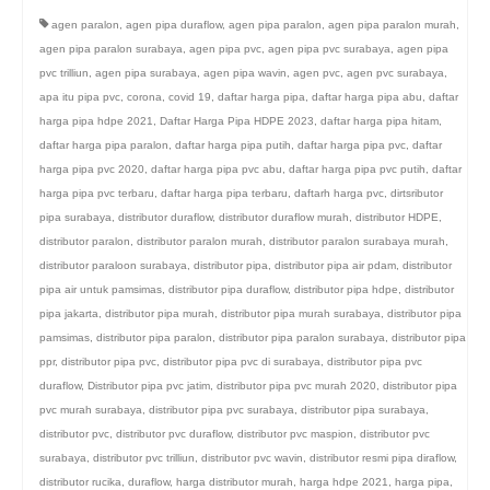
agen paralon
,
agen pipa duraflow
,
agen pipa paralon
,
agen pipa paralon murah
,
agen pipa paralon surabaya
,
agen pipa pvc
,
agen pipa pvc surabaya
,
agen pipa
pvc trilliun
,
agen pipa surabaya
,
agen pipa wavin
,
agen pvc
,
agen pvc surabaya
,
apa itu pipa pvc
,
corona
,
covid 19
,
daftar harga pipa
,
daftar harga pipa abu
,
daftar
harga pipa hdpe 2021
,
Daftar Harga Pipa HDPE 2023
,
daftar harga pipa hitam
,
daftar harga pipa paralon
,
daftar harga pipa putih
,
daftar harga pipa pvc
,
daftar
harga pipa pvc 2020
,
daftar harga pipa pvc abu
,
daftar harga pipa pvc putih
,
daftar
harga pipa pvc terbaru
,
daftar harga pipa terbaru
,
daftarh harga pvc
,
dirtsributor
pipa surabaya
,
distributor duraflow
,
distributor duraflow murah
,
distributor HDPE
,
distributor paralon
,
distributor paralon murah
,
distributor paralon surabaya murah
,
distributor paraloon surabaya
,
distributor pipa
,
distributor pipa air pdam
,
distributor
pipa air untuk pamsimas
,
distributor pipa duraflow
,
distributor pipa hdpe
,
distributor
pipa jakarta
,
distributor pipa murah
,
distributor pipa murah surabaya
,
distributor pipa
pamsimas
,
distributor pipa paralon
,
distributor pipa paralon surabaya
,
distributor pipa
ppr
,
distributor pipa pvc
,
distributor pipa pvc di surabaya
,
distributor pipa pvc
duraflow
,
Distributor pipa pvc jatim
,
distributor pipa pvc murah 2020
,
distributor pipa
pvc murah surabaya
,
distributor pipa pvc surabaya
,
distributor pipa surabaya
,
distributor pvc
,
distributor pvc duraflow
,
distributor pvc maspion
,
distributor pvc
surabaya
,
distributor pvc trilliun
,
distributor pvc wavin
,
distributor resmi pipa diraflow
,
distributor rucika
,
duraflow
,
harga distributor murah
,
harga hdpe 2021
,
harga pipa
,