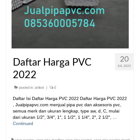
20
Daftar Harga PVC
JUL 2022
2022
posted in:
artikel
|
0
Daftar Isi Daftar Harga PVC 2022 Daftar Harga PVC 2022
, Jualpipapvc.com menjual pipa pvc dan aksesoris pvc,
semua merk dan ukuran lengkap, type aw, d, C, mulai
dari ukuran 1/2″, 3/4″, 1″, 1 1/2″, 1 1/4″, 2″, 2 1/2″, …
Continued
agen paralon
,
agen pipa duraflow
,
agen pipa paralon
,
agen pipa paralon murah
,