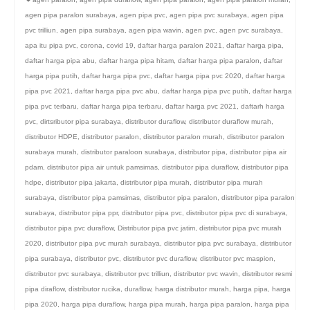
agen pipa paralon surabaya
,
agen pipa pvc
,
agen pipa pvc surabaya
,
agen pipa
pvc trilliun
,
agen pipa surabaya
,
agen pipa wavin
,
agen pvc
,
agen pvc surabaya
,
apa itu pipa pvc
,
corona
,
covid 19
,
daftar harga paralon 2021
,
daftar harga pipa
,
daftar harga pipa abu
,
daftar harga pipa hitam
,
daftar harga pipa paralon
,
daftar
harga pipa putih
,
daftar harga pipa pvc
,
daftar harga pipa pvc 2020
,
daftar harga
pipa pvc 2021
,
daftar harga pipa pvc abu
,
daftar harga pipa pvc putih
,
daftar harga
pipa pvc terbaru
,
daftar harga pipa terbaru
,
daftar harga pvc 2021
,
daftarh harga
pvc
,
dirtsributor pipa surabaya
,
distributor duraflow
,
distributor duraflow murah
,
distributor HDPE
,
distributor paralon
,
distributor paralon murah
,
distributor paralon
surabaya murah
,
distributor paraloon surabaya
,
distributor pipa
,
distributor pipa air
pdam
,
distributor pipa air untuk pamsimas
,
distributor pipa duraflow
,
distributor pipa
hdpe
,
distributor pipa jakarta
,
distributor pipa murah
,
distributor pipa murah
surabaya
,
distributor pipa pamsimas
,
distributor pipa paralon
,
distributor pipa paralon
surabaya
,
distributor pipa ppr
,
distributor pipa pvc
,
distributor pipa pvc di surabaya
,
distributor pipa pvc duraflow
,
Distributor pipa pvc jatim
,
distributor pipa pvc murah
2020
,
distributor pipa pvc murah surabaya
,
distributor pipa pvc surabaya
,
distributor
pipa surabaya
,
distributor pvc
,
distributor pvc duraflow
,
distributor pvc maspion
,
distributor pvc surabaya
,
distributor pvc trilliun
,
distributor pvc wavin
,
distributor resmi
pipa diraflow
,
distributor rucika
,
duraflow
,
harga distributor murah
,
harga pipa
,
harga
pipa 2020
,
harga pipa duraflow
,
harga pipa murah
,
harga pipa paralon
,
harga pipa