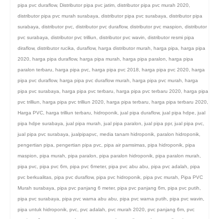
pipa pvc duraflow
,
Distributor pipa pvc jatim
,
distributor pipa pvc murah 2020
,
distributor pipa pvc murah surabaya
,
distributor pipa pvc surabaya
,
distributor pipa
surabaya
,
distributor pvc
,
distributor pvc duraflow
,
distributor pvc maspion
,
distributor
pvc surabaya
,
distributor pvc trilliun
,
distributor pvc wavin
,
distributor resmi pipa
diraflow
,
distributor rucika
,
duraflow
,
harga distributor murah
,
harga pipa
,
harga pipa
2020
,
harga pipa duraflow
,
harga pipa murah
,
harga pipa paralon
,
harga pipa
paralon terbaru
,
harga pipa pvc
,
harga pipa pvc 2018
,
harga pipa pvc 2020
,
harga
pipa pvc duraflow
,
harga pipa pvc duraflow murah
,
harga pipa pvc murah
,
harga
pipa pvc surabaya
,
harga pipa pvc terbaru
,
harga pipa pvc terbaru 2020
,
harga pipa
pvc trilliun
,
harga pipa pvc trilliun 2020
,
harga pipa terbaru
,
harga pipa terbaru 2020
,
Harga PVC
,
harga trilliun terbaru
,
hidroponik
,
jual pipa duraflow
,
jual pipa hdpe
,
jual
pipa hdpe surabaya
,
jual pipa murah
,
jual pipa paralon
,
jual pipa ppr
,
jual pipa pvc
,
jual pipa pvc surabaya
,
jualpipapvc
,
media tanam hidroponik
,
paralon hidroponik
,
pengertian pipa
,
pengertian pipa pvc
,
pipa air pamsimas
,
pipa hidroponik
,
pipa
maspion
,
pipa murah
,
pipa paralon
,
pipa paralon hidroponik
,
pipa paralon murah
,
pipa pvc
,
pipa pvc 6m
,
pipa pvc 6meter
,
pipa pvc abu abu
,
pipa pvc adalah
,
pipa
pvc berkualitas
,
pipa pvc duraflow
,
pipa pvc hidroponik
,
pipa pvc murah
,
Pipa PVC
Murah surabaya
,
pipa pvc panjang 6 meter
,
pipa pvc panjang 6m
,
pipa pvc putih
,
pipa pvc surabaya
,
pipa pvc warna abu abu
,
pipa pvc warna putih
,
pipa pvc wavin
,
pipa untuk hidroponik
,
pvc
,
pvc adalah
,
pvc murah 2020
,
pvc panjang 6m
,
pvc