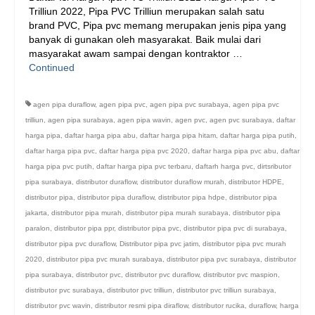
Trilliun 2022, Pipa PVC Trilliun merupakan salah satu
brand PVC, Pipa pvc memang merupakan jenis pipa yang
banyak di gunakan oleh masyarakat. Baik mulai dari
masyarakat awam sampai dengan kontraktor …
Continued
agen pipa duraflow
,
agen pipa pvc
,
agen pipa pvc surabaya
,
agen pipa pvc
trilliun
,
agen pipa surabaya
,
agen pipa wavin
,
agen pvc
,
agen pvc surabaya
,
daftar
harga pipa
,
daftar harga pipa abu
,
daftar harga pipa hitam
,
daftar harga pipa putih
,
daftar harga pipa pvc
,
daftar harga pipa pvc 2020
,
daftar harga pipa pvc abu
,
daftar
harga pipa pvc putih
,
daftar harga pipa pvc terbaru
,
daftarh harga pvc
,
dirtsributor
pipa surabaya
,
distributor duraflow
,
distributor duraflow murah
,
distributor HDPE
,
distributor pipa
,
distributor pipa duraflow
,
distributor pipa hdpe
,
distributor pipa
jakarta
,
distributor pipa murah
,
distributor pipa murah surabaya
,
distributor pipa
paralon
,
distributor pipa ppr
,
distributor pipa pvc
,
distributor pipa pvc di surabaya
,
distributor pipa pvc duraflow
,
Distributor pipa pvc jatim
,
distributor pipa pvc murah
2020
,
distributor pipa pvc murah surabaya
,
distributor pipa pvc surabaya
,
distributor
pipa surabaya
,
distributor pvc
,
distributor pvc duraflow
,
distributor pvc maspion
,
distributor pvc surabaya
,
distributor pvc trilliun
,
distributor pvc trilliun surabaya
,
distributor pvc wavin
,
distributor resmi pipa diraflow
,
distributor rucika
,
duraflow
,
harga