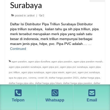
Surabaya
posted in:
artikel
|
0
Daftar Isi Distributor Pipa Trilliun Surabaya Distributor
pipa trilliun surabaya, kalian tahu ga sih pipa trilliun, pipa
merk tersebut merupakan merk pipa yang salah satu
besar di indonesia, merk trilliun mempunyai berbagai
macam jenis pipa, hdpe, pvc. Pipa PVC adalah…. …
Continued
agen paralon
,
agen pipa duraflow
,
agen pipa paralon
,
agen pipa paralon murah
,
agen pipa paralon surabaya
,
agen pipa pvc
,
agen pipa pvc surabaya
,
agen pipa
pvc trilliun
,
agen pipa surabaya
,
agen pipa wavin
,
agen pvc
,
agen pvc surabaya
,
apa itu pipa pvc
,
corona
,
covid 19
,
daftar harga paralon 2021
,
daftar harga pipa
,
daftar harga pipa abu
,
daftar harga pipa hitam
,
daftar harga pipa paralon
,
daftar
harga pipa putih
,
daftar harga pipa pvc
,
daftar harga pipa pvc 2020
,
daftar harga
pipa pvc 2021
,
daftar harga pipa pvc abu
,
daftar harga pipa pvc putih
,
daftar harga
Telpon
Whatsapp
Email
pipa pvc terbaru
,
daftar harga pipa terbaru
,
daftarh harga pvc
,
dirtsributor pipa
surabaya
,
distributor duraflow
,
distributor duraflow murah
,
distributor HDPE
,