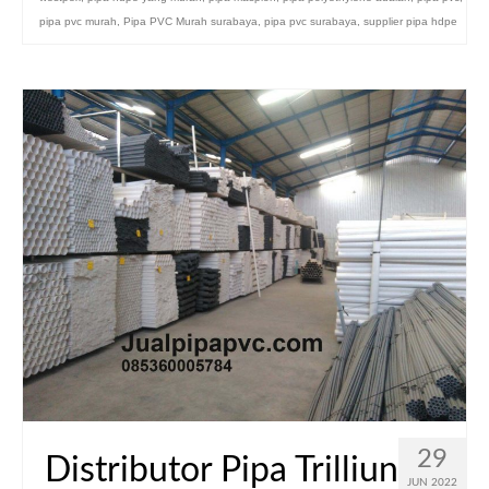
pipa pvc murah
,
Pipa PVC Murah surabaya
,
pipa pvc surabaya
,
supplier pipa hdpe
29
Distributor Pipa Trilliun
JUN 2022