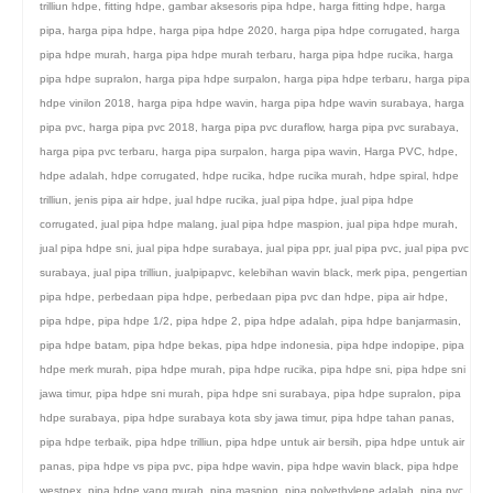
trilliun hdpe
,
fitting hdpe
,
gambar aksesoris pipa hdpe
,
harga fitting hdpe
,
harga
pipa
,
harga pipa hdpe
,
harga pipa hdpe 2020
,
harga pipa hdpe corrugated
,
harga
pipa hdpe murah
,
harga pipa hdpe murah terbaru
,
harga pipa hdpe rucika
,
harga
pipa hdpe supralon
,
harga pipa hdpe surpalon
,
harga pipa hdpe terbaru
,
harga pipa
hdpe vinilon 2018
,
harga pipa hdpe wavin
,
harga pipa hdpe wavin surabaya
,
harga
pipa pvc
,
harga pipa pvc 2018
,
harga pipa pvc duraflow
,
harga pipa pvc surabaya
,
harga pipa pvc terbaru
,
harga pipa surpalon
,
harga pipa wavin
,
Harga PVC
,
hdpe
,
hdpe adalah
,
hdpe corrugated
,
hdpe rucika
,
hdpe rucika murah
,
hdpe spiral
,
hdpe
trilliun
,
jenis pipa air hdpe
,
jual hdpe rucika
,
jual pipa hdpe
,
jual pipa hdpe
corrugated
,
jual pipa hdpe malang
,
jual pipa hdpe maspion
,
jual pipa hdpe murah
,
jual pipa hdpe sni
,
jual pipa hdpe surabaya
,
jual pipa ppr
,
jual pipa pvc
,
jual pipa pvc
surabaya
,
jual pipa trilliun
,
jualpipapvc
,
kelebihan wavin black
,
merk pipa
,
pengertian
pipa hdpe
,
perbedaan pipa hdpe
,
perbedaan pipa pvc dan hdpe
,
pipa air hdpe
,
pipa hdpe
,
pipa hdpe 1/2
,
pipa hdpe 2
,
pipa hdpe adalah
,
pipa hdpe banjarmasin
,
pipa hdpe batam
,
pipa hdpe bekas
,
pipa hdpe indonesia
,
pipa hdpe indopipe
,
pipa
hdpe merk murah
,
pipa hdpe murah
,
pipa hdpe rucika
,
pipa hdpe sni
,
pipa hdpe sni
jawa timur
,
pipa hdpe sni murah
,
pipa hdpe sni surabaya
,
pipa hdpe supralon
,
pipa
hdpe surabaya
,
pipa hdpe surabaya kota sby jawa timur
,
pipa hdpe tahan panas
,
pipa hdpe terbaik
,
pipa hdpe trilliun
,
pipa hdpe untuk air bersih
,
pipa hdpe untuk air
panas
,
pipa hdpe vs pipa pvc
,
pipa hdpe wavin
,
pipa hdpe wavin black
,
pipa hdpe
westpex
,
pipa hdpe yang murah
,
pipa maspion
,
pipa polyethylene adalah
,
pipa pvc
,