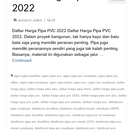
2022
posted in:
artikel
|
18
Daftar Harga Pipa PVC 2022 Daftar Harga Pipa PVC
2022, Dalam proyek bangunan, tak hanya kayu dan batu
bata saja yang memiliki peranan penting. Pipa juga
memiliki peranannya sendiri yang juga tak kalah penting.
Biasanya, material ini digunakan sebagai jalur …
Continued
agen pipa duraflow
,
agen pipa pvc
,
agen pipa pvc surabaya
,
agen pipa pvc
trilliun
,
agen pipa surabaya
,
agen pipa wavin
,
agen pvc
,
agen pvc surabaya
,
daftar
harga pipa
,
daftar harga pipa abu
,
daftar harga pipa hitam
,
daftar harga pipa putih
,
daftar harga pipa pvc
,
daftar harga pipa pvc 2020
,
daftar harga pipa pvc abu
,
daftar
harga pipa pvc putih
,
daftar harga pipa pvc terbaru
,
daftarh harga pvc
,
dirtsributor
pipa surabaya
,
distributor duraflow
,
distributor duraflow murah
,
distributor HDPE
,
distributor pipa duraflow
,
distributor pipa pvc
,
distributor pipa pvc di surabaya
,
distributor pipa pvc duraflow
,
distributor pipa pvc murah 2020
,
distributor pipa pvc
murah surabaya
,
distributor pipa pvc surabaya
,
distributor pvc
,
distributor pvc