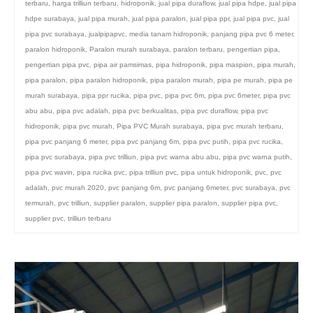
terbaru
,
harga trilliun terbaru
,
hidroponik
,
jual pipa duraflow
,
jual pipa hdpe
,
jual pipa
hdpe surabaya
,
jual pipa murah
,
jual pipa paralon
,
jual pipa ppr
,
jual pipa pvc
,
jual
pipa pvc surabaya
,
jualpipapvc
,
media tanam hidroponik
,
panjang pipa pvc 6 meter
,
paralon hidroponik
,
Paralon murah surabaya
,
paralon terbaru
,
pengertian pipa
,
pengertian pipa pvc
,
pipa air pamsimas
,
pipa hidroponik
,
pipa maspion
,
pipa murah
,
pipa paralon
,
pipa paralon hidroponik
,
pipa paralon murah
,
pipa pe murah
,
pipa pe
murah surabaya
,
pipa ppr rucika
,
pipa pvc
,
pipa pvc 6m
,
pipa pvc 6meter
,
pipa pvc
abu abu
,
pipa pvc adalah
,
pipa pvc berkualitas
,
pipa pvc duraflow
,
pipa pvc
hidroponik
,
pipa pvc murah
,
Pipa PVC Murah surabaya
,
pipa pvc murah terbaru
,
pipa pvc panjang 6 meter
,
pipa pvc panjang 6m
,
pipa pvc putih
,
pipa pvc rucika
,
pipa pvc surabaya
,
pipa pvc trilliun
,
pipa pvc warna abu abu
,
pipa pvc warna putih
,
pipa pvc wavin
,
pipa rucika pvc
,
pipa trilliun pvc
,
pipa untuk hidroponik
,
pvc
,
pvc
adalah
,
pvc murah 2020
,
pvc panjang 6m
,
pvc panjang 6meter
,
pvc surabaya
,
pvc
termurah
,
pvc trilliun
,
supplier paralon
,
supplier pipa paralon
,
supplier pipa pvc
,
supplier pvc
,
trilliun terbaru