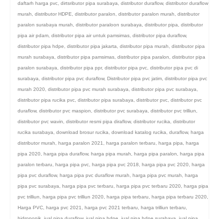
daftarh harga pvc
,
dirtsributor pipa surabaya
,
distributor duraflow
,
distributor duraflow
murah
,
distributor HDPE
,
distributor paralon
,
distributor paralon murah
,
distributor
paralon surabaya murah
,
distributor paraloon surabaya
,
distributor pipa
,
distributor
pipa air pdam
,
distributor pipa air untuk pamsimas
,
distributor pipa duraflow
,
distributor pipa hdpe
,
distributor pipa jakarta
,
distributor pipa murah
,
distributor pipa
murah surabaya
,
distributor pipa pamsimas
,
distributor pipa paralon
,
distributor pipa
paralon surabaya
,
distributor pipa ppr
,
distributor pipa pvc
,
distributor pipa pvc di
surabaya
,
distributor pipa pvc duraflow
,
Distributor pipa pvc jatim
,
distributor pipa pvc
murah 2020
,
distributor pipa pvc murah surabaya
,
distributor pipa pvc surabaya
,
distributor pipa rucika pvc
,
distributor pipa surabaya
,
distributor pvc
,
distributor pvc
duraflow
,
distributor pvc maspion
,
distributor pvc surabaya
,
distributor pvc trilliun
,
distributor pvc wavin
,
distributor resmi pipa diraflow
,
distributor rucika
,
distributor
rucika surabaya
,
download brosur rucika
,
download katalog rucika
,
duraflow
,
harga
distributor murah
,
harga paralon 2021
,
harga paralon terbaru
,
harga pipa
,
harga
pipa 2020
,
harga pipa duraflow
,
harga pipa murah
,
harga pipa paralon
,
harga pipa
paralon terbaru
,
harga pipa pvc
,
harga pipa pvc 2018
,
harga pipa pvc 2020
,
harga
pipa pvc duraflow
,
harga pipa pvc duraflow murah
,
harga pipa pvc murah
,
harga
pipa pvc surabaya
,
harga pipa pvc terbaru
,
harga pipa pvc terbaru 2020
,
harga pipa
pvc trilliun
,
harga pipa pvc trilliun 2020
,
harga pipa terbaru
,
harga pipa terbaru 2020
,
Harga PVC
,
harga pvc 2021
,
harga pvc 2021 terbaru
,
harga trilliun terbaru
,
hidroponik
,
jual pipa duraflow
,
jual pipa hdpe
,
jual pipa hdpe surabaya
,
jual pipa