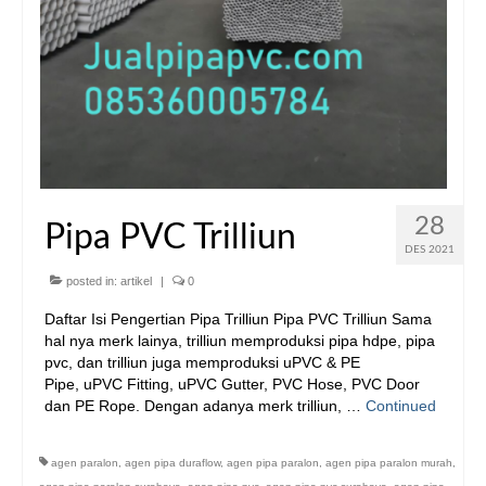
28
Pipa PVC Trilliun
DES 2021
posted in:
artikel
|
0
Daftar Isi Pengertian Pipa Trilliun Pipa PVC Trilliun Sama
hal nya merk lainya, trilliun memproduksi pipa hdpe, pipa
pvc, dan trilliun juga memproduksi uPVC & PE
Pipe, uPVC Fitting, uPVC Gutter, PVC Hose, PVC Door
dan PE Rope. Dengan adanya merk trilliun, …
Continued
agen paralon
,
agen pipa duraflow
,
agen pipa paralon
,
agen pipa paralon murah
,