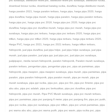
pvc surabaya
,
distributor resmi pvc
,
distributor resmi pvc surabaya
,
distributor rucika
,
download brosur rucika
,
download katalog rucika
,
duraflow
,
harga distributor murah
,
harga paralon 2021
,
harga paralon terbaru
,
harga pipa
,
harga pipa 2020
,
harga
pipa duraflow
,
harga pipa murah
,
harga pipa paralon
,
harga pipa paralon terbaru
,
harga pipa pvc
,
harga pipa pvc 2018
,
harga pipa pvc 2020
,
harga pipa pvc
duraflow
,
harga pipa pvc duraflow murah
,
harga pipa pvc murah
,
harga pipa pvc
surabaya
,
harga pipa pvc terbaru
,
harga pipa pvc terbaru 2020
,
harga pipa pvc
trilliun
,
harga pipa pvc trilliun 2020
,
harga pipa terbaru
,
harga pipa terbaru 2020
,
Harga PVC
,
harga pvc 2021
,
harga pvc 2021 terbaru
,
harga trilliun terbaru
,
hidroponik
,
jual pipa duraflow
,
jual pipa hdpe
,
jual pipa hdpe surabaya
,
jual pipa
murah
,
jual pipa paralon
,
jual pipa ppr
,
jual pipa pvc
,
jual pipa pvc surabaya
,
jualpipapvc
,
media tanam hidroponik
,
paralon hidroponik
,
Paralon murah surabaya
,
paralon terbaru
,
pengertian pipa
,
pengertian pipa pvc
,
pipa air pamsimas
,
pipa
hidroponik
,
pipa maspion
,
pipa maspion surabaya
,
pipa murah
,
pipa pamsimas
,
pipa
paralon
,
pipa paralon hidroponik
,
pipa paralon murah
,
pipa pe murah
,
pipa pe
murah surabaya
,
pipa ppr rucika
,
pipa pvc
,
pipa pvc 6m
,
pipa pvc 6meter
,
pipa pvc
abu abu
,
pipa pvc adalah
,
pipa pvc berkualitas
,
pipa pvc duraflow
,
pipa pvc
hidroponik
,
pipa pvc murah
,
Pipa PVC Murah surabaya
,
pipa pvc murah terbaru
,
pipa pvc pamsimas
,
pipa pvc panjang 6 meter
,
pipa pvc panjang 6m
,
pipa pvc putih
,
pipa pvc rucika
,
pipa pvc surabaya
,
pipa pvc trilliun
,
pipa pvc untuk pamsimas
,
pipa
pvc warna abu abu
,
pipa pvc warna putih
,
pipa pvc wavin
,
pipa rucika pvc
,
pipa