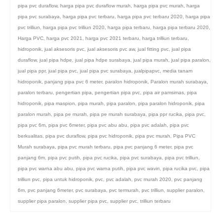
pipa pvc duraflow
,
harga pipa pvc duraflow murah
,
harga pipa pvc murah
,
harga
pipa pvc surabaya
,
harga pipa pvc terbaru
,
harga pipa pvc terbaru 2020
,
harga pipa
pvc trilliun
,
harga pipa pvc trilliun 2020
,
harga pipa terbaru
,
harga pipa terbaru 2020
,
Harga PVC
,
harga pvc 2021
,
harga pvc 2021 terbaru
,
harga trilliun terbaru
,
hidroponik
,
jual aksesoris pvc
,
jual aksesoris pvc aw
,
jual fitting pvc
,
jual pipa
duraflow
,
jual pipa hdpe
,
jual pipa hdpe surabaya
,
jual pipa murah
,
jual pipa paralon
,
jual pipa ppr
,
jual pipa pvc
,
jual pipa pvc surabaya
,
jualpipapvc
,
media tanam
hidroponik
,
panjang pipa pvc 6 meter
,
paralon hidroponik
,
Paralon murah surabaya
,
paralon terbaru
,
pengertian pipa
,
pengertian pipa pvc
,
pipa air pamsimas
,
pipa
hidroponik
,
pipa maspion
,
pipa murah
,
pipa paralon
,
pipa paralon hidroponik
,
pipa
paralon murah
,
pipa pe murah
,
pipa pe murah surabaya
,
pipa ppr rucika
,
pipa pvc
,
pipa pvc 6m
,
pipa pvc 6meter
,
pipa pvc abu abu
,
pipa pvc adalah
,
pipa pvc
berkualitas
,
pipa pvc duraflow
,
pipa pvc hidroponik
,
pipa pvc murah
,
Pipa PVC
Murah surabaya
,
pipa pvc murah terbaru
,
pipa pvc panjang 6 meter
,
pipa pvc
panjang 6m
,
pipa pvc putih
,
pipa pvc rucika
,
pipa pvc surabaya
,
pipa pvc trilliun
,
pipa pvc warna abu abu
,
pipa pvc warna putih
,
pipa pvc wavin
,
pipa rucika pvc
,
pipa
trilliun pvc
,
pipa untuk hidroponik
,
pvc
,
pvc adalah
,
pvc murah 2020
,
pvc panjang
6m
,
pvc panjang 6meter
,
pvc surabaya
,
pvc termurah
,
pvc trilliun
,
supplier paralon
,
supplier pipa paralon
,
supplier pipa pvc
,
supplier pvc
,
trilliun terbaru