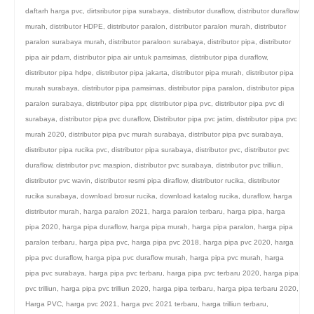
daftarh harga pvc
,
dirtsributor pipa surabaya
,
distributor duraflow
,
distributor duraflow
murah
,
distributor HDPE
,
distributor paralon
,
distributor paralon murah
,
distributor
paralon surabaya murah
,
distributor paraloon surabaya
,
distributor pipa
,
distributor
pipa air pdam
,
distributor pipa air untuk pamsimas
,
distributor pipa duraflow
,
distributor pipa hdpe
,
distributor pipa jakarta
,
distributor pipa murah
,
distributor pipa
murah surabaya
,
distributor pipa pamsimas
,
distributor pipa paralon
,
distributor pipa
paralon surabaya
,
distributor pipa ppr
,
distributor pipa pvc
,
distributor pipa pvc di
surabaya
,
distributor pipa pvc duraflow
,
Distributor pipa pvc jatim
,
distributor pipa pvc
murah 2020
,
distributor pipa pvc murah surabaya
,
distributor pipa pvc surabaya
,
distributor pipa rucika pvc
,
distributor pipa surabaya
,
distributor pvc
,
distributor pvc
duraflow
,
distributor pvc maspion
,
distributor pvc surabaya
,
distributor pvc trilliun
,
distributor pvc wavin
,
distributor resmi pipa diraflow
,
distributor rucika
,
distributor
rucika surabaya
,
download brosur rucika
,
download katalog rucika
,
duraflow
,
harga
distributor murah
,
harga paralon 2021
,
harga paralon terbaru
,
harga pipa
,
harga
pipa 2020
,
harga pipa duraflow
,
harga pipa murah
,
harga pipa paralon
,
harga pipa
paralon terbaru
,
harga pipa pvc
,
harga pipa pvc 2018
,
harga pipa pvc 2020
,
harga
pipa pvc duraflow
,
harga pipa pvc duraflow murah
,
harga pipa pvc murah
,
harga
pipa pvc surabaya
,
harga pipa pvc terbaru
,
harga pipa pvc terbaru 2020
,
harga pipa
pvc trilliun
,
harga pipa pvc trilliun 2020
,
harga pipa terbaru
,
harga pipa terbaru 2020
,
Harga PVC
,
harga pvc 2021
,
harga pvc 2021 terbaru
,
harga trilliun terbaru
,