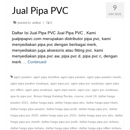
9
Jual Pipa PVC
JUN 2021
posted in:
artikel
|
0
Daftar Isi Jual Pipa PVC Jual Pipa PVC , Kami
jualpipapvc.com merupakan distributor pipa pvc, kami
menyediakan pipa pvc dengan berbagai merk,
menyediakan juga aksesoris atau fitting pvc. kami
menyediakan pipa pvc aw, pipa pvc d, pipa pvc c, dengan
merk …
Continued
agen paralon
,
agen pipa duraflow
,
agen pipa paralon
,
agen pipa paralon murah
,
agen pipa paralon surabaya
,
agen pipa pvc
,
agen pipa pvc surabaya
,
agen pipa
pvc trilliun
,
agen pipa surabaya
,
agen pipa wavin
,
agen pvc
,
agen pvc surabaya
,
apa itu pipa pvc
,
Brosur Harga Katalog Rucika
,
corona
,
covid 19
,
daftar harga
paralon 2021
,
daftar harga pipa
,
daftar harga pipa abu
,
daftar harga pipa hitam
,
daftar harga pipa paralon
,
daftar harga pipa putih
,
daftar harga pipa pvc
,
daftar
harga pipa pvc 2020
,
daftar harga pipa pvc 2021
,
daftar harga pipa pvc abu
,
daftar
harga pipa pvc murah
,
daftar harga pipa pvc putih
,
daftar harga pipa pvc terbaru
,
daftar harga pipa terbaru
,
daftar harga pipa trilliun
,
daftar harga pipa trilliun terbaru
,