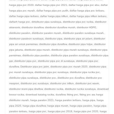
harga pipa pvc 2020
,
daftar harga pipa pvc 2021
,
daftar harga pipa pvc abu
,
daftar
harga pipa pvc murah
,
daftar harga pipa pvc putih
,
daftar harga pipa pvc terbaru
,
daftar harga pipa terbaru
,
daftar harga pipa trilliun
,
daftar harga pipa trilliun terbaru
,
daftarh harga pvc
,
dirtsributor pipa surabaya
,
disrtributor pipa pvc rucika
,
distributor
aksesoris
,
distributor duraflow
,
distributor duraflow murah
,
distributor HDPE
,
distributor paralon
,
distributor paralon murah
,
distributor paralon surabaya murah
,
distributor paraloon surabaya
,
distributor pipa
,
distributor pipa air pdam
,
distributor
pipa air untuk pamsimas
,
distributor pipa duraflow
,
distributor pipa hdpe
,
distributor
pipa jakarta
,
distributor pipa murah
,
distributor pipa murah surabaya
,
distributor pipa
pamsimas
,
distributor pipa paralon
,
distributor pipa paralon surabaya
,
distributor pipa
ppr
,
distributor pipa pvc
,
distributor pipa pvc di surabaya
,
distributor pipa pvc
duraflow
,
Distributor pipa pvc jatim
,
distributor pipa pvc murah 2020
,
distributor pipa
pvc murah surabaya
,
distributor pipa pvc surabaya
,
distributor pipa rucika pvc
,
distributor pipa surabaya
,
distributor pvc
,
distributor pvc duraflow
,
distributor pvc
maspion
,
distributor pvc surabaya
,
distributor pvc trilliun
,
distributor pvc wavin
,
distributor resmi pipa diraflow
,
distributor rucika
,
distributor rucika surabaya
,
download
brosur rucika
,
download katalog rucika
,
duraflow
,
fitting pvc
,
fitting pvc aw
,
harga
distributor murah
,
harga paralon 2021
,
harga paralon terbaru
,
harga pipa
,
harga
pipa 2020
,
harga pipa duraflow
,
harga pipa murah
,
harga pipa paralon
,
harga pipa
paralon terbaru
,
harga pipa pvc
,
harga pipa pvc 2018
,
harga pipa pvc 2020
,
harga