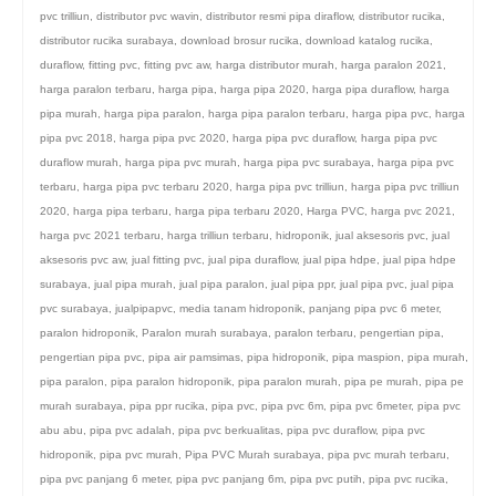
pvc trilliun
,
distributor pvc wavin
,
distributor resmi pipa diraflow
,
distributor rucika
,
distributor rucika surabaya
,
download brosur rucika
,
download katalog rucika
,
duraflow
,
fitting pvc
,
fitting pvc aw
,
harga distributor murah
,
harga paralon 2021
,
harga paralon terbaru
,
harga pipa
,
harga pipa 2020
,
harga pipa duraflow
,
harga
pipa murah
,
harga pipa paralon
,
harga pipa paralon terbaru
,
harga pipa pvc
,
harga
pipa pvc 2018
,
harga pipa pvc 2020
,
harga pipa pvc duraflow
,
harga pipa pvc
duraflow murah
,
harga pipa pvc murah
,
harga pipa pvc surabaya
,
harga pipa pvc
terbaru
,
harga pipa pvc terbaru 2020
,
harga pipa pvc trilliun
,
harga pipa pvc trilliun
2020
,
harga pipa terbaru
,
harga pipa terbaru 2020
,
Harga PVC
,
harga pvc 2021
,
harga pvc 2021 terbaru
,
harga trilliun terbaru
,
hidroponik
,
jual aksesoris pvc
,
jual
aksesoris pvc aw
,
jual fitting pvc
,
jual pipa duraflow
,
jual pipa hdpe
,
jual pipa hdpe
surabaya
,
jual pipa murah
,
jual pipa paralon
,
jual pipa ppr
,
jual pipa pvc
,
jual pipa
pvc surabaya
,
jualpipapvc
,
media tanam hidroponik
,
panjang pipa pvc 6 meter
,
paralon hidroponik
,
Paralon murah surabaya
,
paralon terbaru
,
pengertian pipa
,
pengertian pipa pvc
,
pipa air pamsimas
,
pipa hidroponik
,
pipa maspion
,
pipa murah
,
pipa paralon
,
pipa paralon hidroponik
,
pipa paralon murah
,
pipa pe murah
,
pipa pe
murah surabaya
,
pipa ppr rucika
,
pipa pvc
,
pipa pvc 6m
,
pipa pvc 6meter
,
pipa pvc
abu abu
,
pipa pvc adalah
,
pipa pvc berkualitas
,
pipa pvc duraflow
,
pipa pvc
hidroponik
,
pipa pvc murah
,
Pipa PVC Murah surabaya
,
pipa pvc murah terbaru
,
pipa pvc panjang 6 meter
,
pipa pvc panjang 6m
,
pipa pvc putih
,
pipa pvc rucika
,