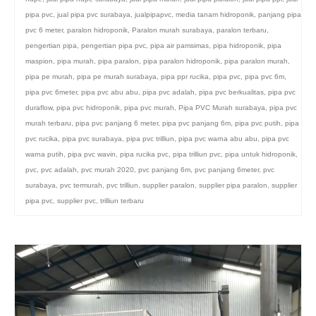
pipa pvc
,
jual pipa pvc surabaya
,
jualpipapvc
,
media tanam hidroponik
,
panjang pipa
pvc 6 meter
,
paralon hidroponik
,
Paralon murah surabaya
,
paralon terbaru
,
pengertian pipa
,
pengertian pipa pvc
,
pipa air pamsimas
,
pipa hidroponik
,
pipa
maspion
,
pipa murah
,
pipa paralon
,
pipa paralon hidroponik
,
pipa paralon murah
,
pipa pe murah
,
pipa pe murah surabaya
,
pipa ppr rucika
,
pipa pvc
,
pipa pvc 6m
,
pipa pvc 6meter
,
pipa pvc abu abu
,
pipa pvc adalah
,
pipa pvc berkualitas
,
pipa pvc
duraflow
,
pipa pvc hidroponik
,
pipa pvc murah
,
Pipa PVC Murah surabaya
,
pipa pvc
murah terbaru
,
pipa pvc panjang 6 meter
,
pipa pvc panjang 6m
,
pipa pvc putih
,
pipa
pvc rucika
,
pipa pvc surabaya
,
pipa pvc trilliun
,
pipa pvc warna abu abu
,
pipa pvc
warna putih
,
pipa pvc wavin
,
pipa rucika pvc
,
pipa trilliun pvc
,
pipa untuk hidroponik
,
pvc
,
pvc adalah
,
pvc murah 2020
,
pvc panjang 6m
,
pvc panjang 6meter
,
pvc
surabaya
,
pvc termurah
,
pvc trilliun
,
supplier paralon
,
supplier pipa paralon
,
supplier
pipa pvc
,
supplier pvc
,
trilliun terbaru