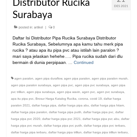
Distributor Rucika
DES 2021
Surabaya
posted in:
artikel
|
0
Daftar Isi Distributor Pipa Rucika Surabaya Distributor
Rucika Surabaya, Sebelumnya apa kamu tahu merk pipa
rucika ? atau apa itu pipa pvc atau istilah lain paralon ?
mari saya jelaskan hehehe….. Pipa rucika sudah dari dlu
bermain di dunia perpipaan. …
Continued
agen paralon
,
agen pipa duraflow
,
agen pipa paralon
,
agen pipa paralon murah
,
agen pipa paralon surabaya
,
agen pipa pvc
,
agen pipa pvc surabaya
,
agen pipa
pvc trilliun
,
agen pipa surabaya
,
agen pipa wavin
,
agen pvc
,
agen pvc surabaya
,
apa itu pipa pvc
,
Brosur Harga Katalog Rucika
,
corona
,
covid 19
,
daftar harga
paralon 2021
,
daftar harga pipa
,
daftar harga pipa abu
,
daftar harga pipa hitam
,
daftar harga pipa paralon
,
daftar harga pipa putih
,
daftar harga pipa pvc
,
daftar
harga pipa pvc 2020
,
daftar harga pipa pvc 2021
,
daftar harga pipa pvc abu
,
daftar
harga pipa pvc murah
,
daftar harga pipa pvc putih
,
daftar harga pipa pvc terbaru
,
daftar harga pipa terbaru
,
daftar harga pipa trilliun
,
daftar harga pipa trilliun terbaru
,