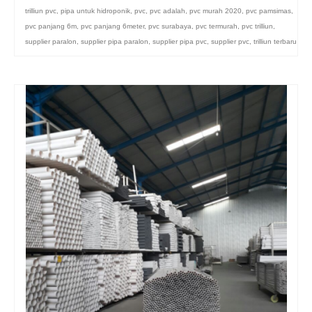
trilliun pvc
,
pipa untuk hidroponik
,
pvc
,
pvc adalah
,
pvc murah 2020
,
pvc pamsimas
,
pvc panjang 6m
,
pvc panjang 6meter
,
pvc surabaya
,
pvc termurah
,
pvc trilliun
,
supplier paralon
,
supplier pipa paralon
,
supplier pipa pvc
,
supplier pvc
,
trilliun terbaru