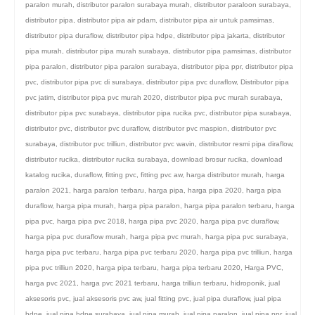
paralon murah
,
distributor paralon surabaya murah
,
distributor paraloon surabaya
,
distributor pipa
,
distributor pipa air pdam
,
distributor pipa air untuk pamsimas
,
distributor pipa duraflow
,
distributor pipa hdpe
,
distributor pipa jakarta
,
distributor
pipa murah
,
distributor pipa murah surabaya
,
distributor pipa pamsimas
,
distributor
pipa paralon
,
distributor pipa paralon surabaya
,
distributor pipa ppr
,
distributor pipa
pvc
,
distributor pipa pvc di surabaya
,
distributor pipa pvc duraflow
,
Distributor pipa
pvc jatim
,
distributor pipa pvc murah 2020
,
distributor pipa pvc murah surabaya
,
distributor pipa pvc surabaya
,
distributor pipa rucika pvc
,
distributor pipa surabaya
,
distributor pvc
,
distributor pvc duraflow
,
distributor pvc maspion
,
distributor pvc
surabaya
,
distributor pvc trilliun
,
distributor pvc wavin
,
distributor resmi pipa diraflow
,
distributor rucika
,
distributor rucika surabaya
,
download brosur rucika
,
download
katalog rucika
,
duraflow
,
fitting pvc
,
fitting pvc aw
,
harga distributor murah
,
harga
paralon 2021
,
harga paralon terbaru
,
harga pipa
,
harga pipa 2020
,
harga pipa
duraflow
,
harga pipa murah
,
harga pipa paralon
,
harga pipa paralon terbaru
,
harga
pipa pvc
,
harga pipa pvc 2018
,
harga pipa pvc 2020
,
harga pipa pvc duraflow
,
harga pipa pvc duraflow murah
,
harga pipa pvc murah
,
harga pipa pvc surabaya
,
harga pipa pvc terbaru
,
harga pipa pvc terbaru 2020
,
harga pipa pvc trilliun
,
harga
pipa pvc trilliun 2020
,
harga pipa terbaru
,
harga pipa terbaru 2020
,
Harga PVC
,
harga pvc 2021
,
harga pvc 2021 terbaru
,
harga trilliun terbaru
,
hidroponik
,
jual
aksesoris pvc
,
jual aksesoris pvc aw
,
jual fitting pvc
,
jual pipa duraflow
,
jual pipa
hdpe
,
jual pipa hdpe surabaya
,
jual pipa murah
,
jual pipa paralon
,
jual pipa ppr
,
jual