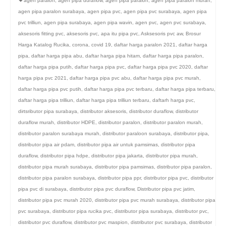
agen paralon
,
agen pipa duraflow
,
agen pipa paralon
,
agen pipa paralon murah
,
agen pipa paralon surabaya
,
agen pipa pvc
,
agen pipa pvc surabaya
,
agen pipa
pvc trilliun
,
agen pipa surabaya
,
agen pipa wavin
,
agen pvc
,
agen pvc surabaya
,
aksesoris fitting pvc
,
aksesoris pvc
,
apa itu pipa pvc
,
Asksesoris pvc aw
,
Brosur
Harga Katalog Rucika
,
corona
,
covid 19
,
daftar harga paralon 2021
,
daftar harga
pipa
,
daftar harga pipa abu
,
daftar harga pipa hitam
,
daftar harga pipa paralon
,
daftar harga pipa putih
,
daftar harga pipa pvc
,
daftar harga pipa pvc 2020
,
daftar
harga pipa pvc 2021
,
daftar harga pipa pvc abu
,
daftar harga pipa pvc murah
,
daftar harga pipa pvc putih
,
daftar harga pipa pvc terbaru
,
daftar harga pipa terbaru
,
daftar harga pipa trilliun
,
daftar harga pipa trilliun terbaru
,
daftarh harga pvc
,
dirtsributor pipa surabaya
,
distributor aksesoris
,
distributor duraflow
,
distributor
duraflow murah
,
distributor HDPE
,
distributor paralon
,
distributor paralon murah
,
distributor paralon surabaya murah
,
distributor paraloon surabaya
,
distributor pipa
,
distributor pipa air pdam
,
distributor pipa air untuk pamsimas
,
distributor pipa
duraflow
,
distributor pipa hdpe
,
distributor pipa jakarta
,
distributor pipa murah
,
distributor pipa murah surabaya
,
distributor pipa pamsimas
,
distributor pipa paralon
,
distributor pipa paralon surabaya
,
distributor pipa ppr
,
distributor pipa pvc
,
distributor
pipa pvc di surabaya
,
distributor pipa pvc duraflow
,
Distributor pipa pvc jatim
,
distributor pipa pvc murah 2020
,
distributor pipa pvc murah surabaya
,
distributor pipa
pvc surabaya
,
distributor pipa rucika pvc
,
distributor pipa surabaya
,
distributor pvc
,
distributor pvc duraflow
,
distributor pvc maspion
,
distributor pvc surabaya
,
distributor