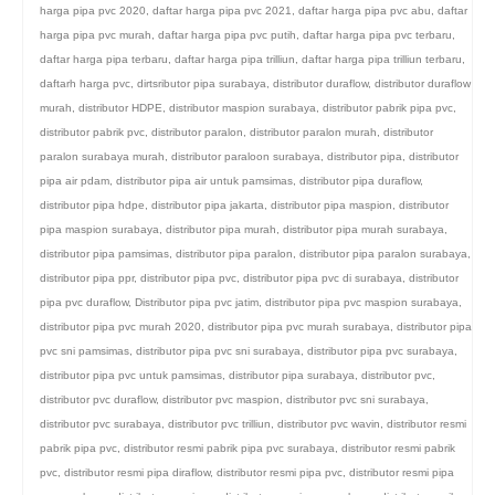
harga pipa pvc 2020
,
daftar harga pipa pvc 2021
,
daftar harga pipa pvc abu
,
daftar
harga pipa pvc murah
,
daftar harga pipa pvc putih
,
daftar harga pipa pvc terbaru
,
daftar harga pipa terbaru
,
daftar harga pipa trilliun
,
daftar harga pipa trilliun terbaru
,
daftarh harga pvc
,
dirtsributor pipa surabaya
,
distributor duraflow
,
distributor duraflow
murah
,
distributor HDPE
,
distributor maspion surabaya
,
distributor pabrik pipa pvc
,
distributor pabrik pvc
,
distributor paralon
,
distributor paralon murah
,
distributor
paralon surabaya murah
,
distributor paraloon surabaya
,
distributor pipa
,
distributor
pipa air pdam
,
distributor pipa air untuk pamsimas
,
distributor pipa duraflow
,
distributor pipa hdpe
,
distributor pipa jakarta
,
distributor pipa maspion
,
distributor
pipa maspion surabaya
,
distributor pipa murah
,
distributor pipa murah surabaya
,
distributor pipa pamsimas
,
distributor pipa paralon
,
distributor pipa paralon surabaya
,
distributor pipa ppr
,
distributor pipa pvc
,
distributor pipa pvc di surabaya
,
distributor
pipa pvc duraflow
,
Distributor pipa pvc jatim
,
distributor pipa pvc maspion surabaya
,
distributor pipa pvc murah 2020
,
distributor pipa pvc murah surabaya
,
distributor pipa
pvc sni pamsimas
,
distributor pipa pvc sni surabaya
,
distributor pipa pvc surabaya
,
distributor pipa pvc untuk pamsimas
,
distributor pipa surabaya
,
distributor pvc
,
distributor pvc duraflow
,
distributor pvc maspion
,
distributor pvc sni surabaya
,
distributor pvc surabaya
,
distributor pvc trilliun
,
distributor pvc wavin
,
distributor resmi
pabrik pipa pvc
,
distributor resmi pabrik pipa pvc surabaya
,
distributor resmi pabrik
pvc
,
distributor resmi pipa diraflow
,
distributor resmi pipa pvc
,
distributor resmi pipa