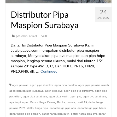
24
Distributor Pipa
JAN 2022
Maspion Surabaya
posted in:
artikel
|
0
Daftar Isi Distributor Pipa Maspion Surabaya Kami
Jualpipapvc.com merupakan distributor pipa maspion
surabaya, Menyediakan pipa pvc maspion dan pipa hdpe
maspion, lengkap semua ukuran, mulai dari ukuran 1/2″
sampai 20″ type AW, D, C, Dan HDPE PN16, PN20,
PN10,PN6, dll. …
Continued
agen paralon
,
agen pipa duraflow
,
agen pipa paralon
,
agen pipa paralon murah
,
agen pipa paralon surabaya
,
agen pipa pvc
,
agen pipa pvc surabaya
,
agen pipa
pvc trilliun
,
agen pipa surabaya
,
agen pipa wavin
,
agen pvc
,
agen pvc surabaya
,
apa itu pipa pvc
,
Brosur Harga Katalog Rucika
,
corona
,
covid 19
,
daftar harga
paralon 2021
,
daftar harga pipa
,
daftar harga pipa abu
,
daftar harga pipa hitam
,
daftar harga pipa paralon
,
daftar harga pipa putih
,
daftar harga pipa pvc
,
daftar