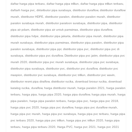
daftar harga pipa terbaru
,
daftar harga pipa trilliun
,
daftar harga pipa trilliun terbaru
,
daftarh harga pvc
,
dirtsributor pipa surabaya
,
distributor duraflow
,
distributor duraflow
murah
,
distributor HDPE
,
distributor paralon
,
distributor paralon murah
,
distributor
paralon surabaya murah
,
distributor paraloon surabaya
,
distributor pipa
,
distributor
pipa air pdam
,
distributor pipa air untuk pamsimas
,
distributor pipa duraflow
,
distributor pipa hdpe
,
distributor pipa jakarta
,
distributor pipa murah
,
distributor pipa
murah surabaya
,
distributor pipa pamsimas
,
distributor pipa paralon
,
distributor pipa
paralon surabaya
,
distributor pipa ppr
,
distributor pipa pvc
,
distributor pipa pvc di
surabaya
,
distributor pipa pvc duraflow
,
Distributor pipa pvc jatim
,
distributor pipa pvc
murah 2020
,
distributor pipa pvc murah surabaya
,
distributor pipa pvc surabaya
,
distributor pipa surabaya
,
distributor pvc
,
distributor pvc duraflow
,
distributor pvc
maspion
,
distributor pvc surabaya
,
distributor pvc trilliun
,
distributor pvc wavin
,
distributor resmi pipa diraflow
,
distributor rucika
,
download brosur rucika
,
download
katalog rucika
,
duraflow
,
harga distributor murah
,
harga paralon 2021
,
harga paralon
terbaru
,
harga pipa
,
harga pipa 2020
,
harga pipa duraflow
,
harga pipa murah
,
harga
pipa paralon
,
harga pipa paralon terbaru
,
harga pipa pvc
,
harga pipa pvc 2018
,
harga pipa pvc 2020
,
harga pipa pvc duraflow
,
harga pipa pvc duraflow murah
,
harga pipa pvc murah
,
harga pipa pvc surabaya
,
harga pipa pvc terbaru
,
harga pipa
pvc terbaru 2020
,
harga pipa pvc trilliun
,
harga pipa pvc trilliun 2020
,
harga pipa
terbaru
,
harga pipa terbaru 2020
,
Harga PVC
,
harga pvc 2021
,
harga pvc 2021