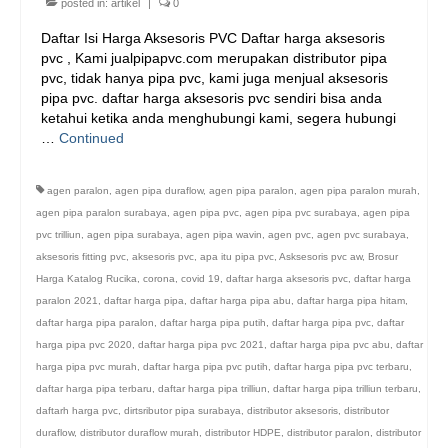
posted in:
artikel
|
0
Daftar Isi Harga Aksesoris PVC Daftar harga aksesoris
pvc , Kami jualpipapvc.com merupakan distributor pipa
pvc, tidak hanya pipa pvc, kami juga menjual aksesoris
pipa pvc. daftar harga aksesoris pvc sendiri bisa anda
ketahui ketika anda menghubungi kami, segera hubungi
…
Continued
agen paralon
,
agen pipa duraflow
,
agen pipa paralon
,
agen pipa paralon murah
,
agen pipa paralon surabaya
,
agen pipa pvc
,
agen pipa pvc surabaya
,
agen pipa
pvc trilliun
,
agen pipa surabaya
,
agen pipa wavin
,
agen pvc
,
agen pvc surabaya
,
aksesoris fitting pvc
,
aksesoris pvc
,
apa itu pipa pvc
,
Asksesoris pvc aw
,
Brosur
Harga Katalog Rucika
,
corona
,
covid 19
,
daftar harga aksesoris pvc
,
daftar harga
paralon 2021
,
daftar harga pipa
,
daftar harga pipa abu
,
daftar harga pipa hitam
,
daftar harga pipa paralon
,
daftar harga pipa putih
,
daftar harga pipa pvc
,
daftar
harga pipa pvc 2020
,
daftar harga pipa pvc 2021
,
daftar harga pipa pvc abu
,
daftar
harga pipa pvc murah
,
daftar harga pipa pvc putih
,
daftar harga pipa pvc terbaru
,
daftar harga pipa terbaru
,
daftar harga pipa trilliun
,
daftar harga pipa trilliun terbaru
,
daftarh harga pvc
,
dirtsributor pipa surabaya
,
distributor aksesoris
,
distributor
duraflow
,
distributor duraflow murah
,
distributor HDPE
,
distributor paralon
,
distributor