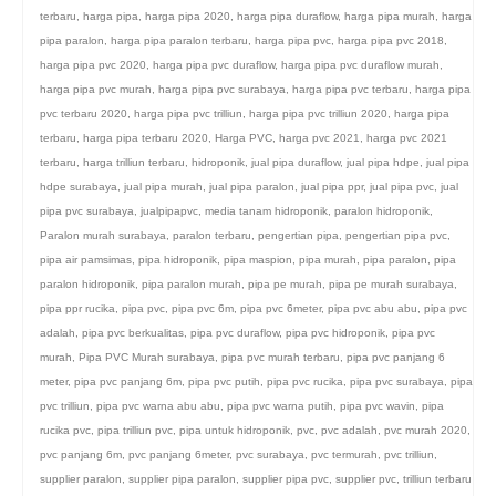
terbaru
,
harga pipa
,
harga pipa 2020
,
harga pipa duraflow
,
harga pipa murah
,
harga
pipa paralon
,
harga pipa paralon terbaru
,
harga pipa pvc
,
harga pipa pvc 2018
,
harga pipa pvc 2020
,
harga pipa pvc duraflow
,
harga pipa pvc duraflow murah
,
harga pipa pvc murah
,
harga pipa pvc surabaya
,
harga pipa pvc terbaru
,
harga pipa
pvc terbaru 2020
,
harga pipa pvc trilliun
,
harga pipa pvc trilliun 2020
,
harga pipa
terbaru
,
harga pipa terbaru 2020
,
Harga PVC
,
harga pvc 2021
,
harga pvc 2021
terbaru
,
harga trilliun terbaru
,
hidroponik
,
jual pipa duraflow
,
jual pipa hdpe
,
jual pipa
hdpe surabaya
,
jual pipa murah
,
jual pipa paralon
,
jual pipa ppr
,
jual pipa pvc
,
jual
pipa pvc surabaya
,
jualpipapvc
,
media tanam hidroponik
,
paralon hidroponik
,
Paralon murah surabaya
,
paralon terbaru
,
pengertian pipa
,
pengertian pipa pvc
,
pipa air pamsimas
,
pipa hidroponik
,
pipa maspion
,
pipa murah
,
pipa paralon
,
pipa
paralon hidroponik
,
pipa paralon murah
,
pipa pe murah
,
pipa pe murah surabaya
,
pipa ppr rucika
,
pipa pvc
,
pipa pvc 6m
,
pipa pvc 6meter
,
pipa pvc abu abu
,
pipa pvc
adalah
,
pipa pvc berkualitas
,
pipa pvc duraflow
,
pipa pvc hidroponik
,
pipa pvc
murah
,
Pipa PVC Murah surabaya
,
pipa pvc murah terbaru
,
pipa pvc panjang 6
meter
,
pipa pvc panjang 6m
,
pipa pvc putih
,
pipa pvc rucika
,
pipa pvc surabaya
,
pipa
pvc trilliun
,
pipa pvc warna abu abu
,
pipa pvc warna putih
,
pipa pvc wavin
,
pipa
rucika pvc
,
pipa trilliun pvc
,
pipa untuk hidroponik
,
pvc
,
pvc adalah
,
pvc murah 2020
,
pvc panjang 6m
,
pvc panjang 6meter
,
pvc surabaya
,
pvc termurah
,
pvc trilliun
,
supplier paralon
,
supplier pipa paralon
,
supplier pipa pvc
,
supplier pvc
,
trilliun terbaru