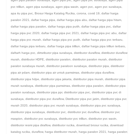
agen pipa paralon surabaya
,
agen pipa pvc
,
agen pipa pvc surabaya
,
agen pipa
pvc trilliun
,
agen pipa surabaya
,
agen pipa wavin
,
agen pvc
,
agen pvc surabaya
,
apa itu pipa pvc
,
Brosur Harga Katalog Rucika
,
corona
,
covid 19
,
daftar harga
paralon 2021
,
daftar harga pipa
,
daftar harga pipa abu
,
daftar harga pipa hitam
,
daftar harga pipa paralon
,
daftar harga pipa putih
,
daftar harga pipa pvc
,
daftar
harga pipa pvc 2020
,
daftar harga pipa pvc 2021
,
daftar harga pipa pvc abu
,
daftar
harga pipa pvc murah
,
daftar harga pipa pvc putih
,
daftar harga pipa pvc terbaru
,
daftar harga pipa terbaru
,
daftar harga pipa trilliun
,
daftar harga pipa trilliun terbaru
,
daftarh harga pvc
,
dirtsributor pipa surabaya
,
distributor duraflow
,
distributor duraflow
murah
,
distributor HDPE
,
distributor paralon
,
distributor paralon murah
,
distributor
paralon surabaya murah
,
distributor paraloon surabaya
,
distributor pipa
,
distributor
pipa air pdam
,
distributor pipa air untuk pamsimas
,
distributor pipa duraflow
,
distributor pipa hdpe
,
distributor pipa jakarta
,
distributor pipa murah
,
distributor pipa
murah surabaya
,
distributor pipa pamsimas
,
distributor pipa paralon
,
distributor pipa
paralon surabaya
,
distributor pipa ppr
,
distributor pipa pvc
,
distributor pipa pvc di
surabaya
,
distributor pipa pvc duraflow
,
Distributor pipa pvc jatim
,
distributor pipa pvc
murah 2020
,
distributor pipa pvc murah surabaya
,
distributor pipa pvc surabaya
,
distributor pipa surabaya
,
distributor pvc
,
distributor pvc duraflow
,
distributor pvc
maspion
,
distributor pvc surabaya
,
distributor pvc trilliun
,
distributor pvc wavin
,
distributor resmi pipa diraflow
,
distributor rucika
,
download brosur rucika
,
download
katalog rucika
,
duraflow
,
harga distributor murah
,
harga paralon 2021
,
harga paralon