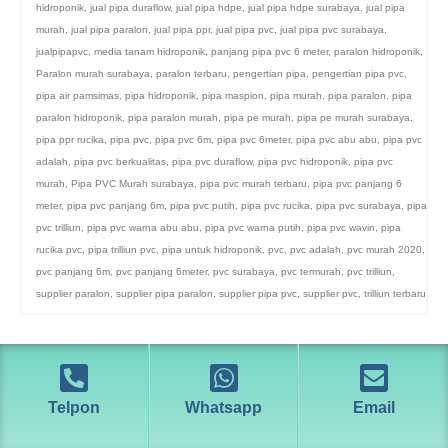
hidroponik
,
jual pipa duraflow
,
jual pipa hdpe
,
jual pipa hdpe surabaya
,
jual pipa
murah
,
jual pipa paralon
,
jual pipa ppr
,
jual pipa pvc
,
jual pipa pvc surabaya
,
jualpipapvc
,
media tanam hidroponik
,
panjang pipa pvc 6 meter
,
paralon hidroponik
,
Paralon murah surabaya
,
paralon terbaru
,
pengertian pipa
,
pengertian pipa pvc
,
pipa air pamsimas
,
pipa hidroponik
,
pipa maspion
,
pipa murah
,
pipa paralon
,
pipa
paralon hidroponik
,
pipa paralon murah
,
pipa pe murah
,
pipa pe murah surabaya
,
pipa ppr rucika
,
pipa pvc
,
pipa pvc 6m
,
pipa pvc 6meter
,
pipa pvc abu abu
,
pipa pvc
adalah
,
pipa pvc berkualitas
,
pipa pvc duraflow
,
pipa pvc hidroponik
,
pipa pvc
murah
,
Pipa PVC Murah surabaya
,
pipa pvc murah terbaru
,
pipa pvc panjang 6
meter
,
pipa pvc panjang 6m
,
pipa pvc putih
,
pipa pvc rucika
,
pipa pvc surabaya
,
pipa
pvc trilliun
,
pipa pvc warna abu abu
,
pipa pvc warna putih
,
pipa pvc wavin
,
pipa
rucika pvc
,
pipa trilliun pvc
,
pipa untuk hidroponik
,
pvc
,
pvc adalah
,
pvc murah 2020
,
pvc panjang 6m
,
pvc panjang 6meter
,
pvc surabaya
,
pvc termurah
,
pvc trilliun
,
supplier paralon
,
supplier pipa paralon
,
supplier pipa pvc
,
supplier pvc
,
trilliun terbaru
Telpon
Whatsapp
Email