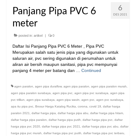
6
Panjang Pipa PVC 6
DES 2021
meter
posted in:
artikel
|
0
Daftar Isi Panjang Pipa PVC 6 Meter , Pipa PVC
Merupakan salah satu jenis pipa yang digunakan untuk
saluran air, pvc sering digunakan di perumahan untuk
aliran air bersih maupun sanitasi, pipa pvc mempunyai
panjang 4 meter per batang dan …
Continued
agen paralon
,
agen pipa duraflow
,
agen pipa paralon
,
agen pipa paralon murah
,
agen pipa paralon surabaya
,
agen pipa pvc
,
agen pipa pvc surabaya
,
agen pipa
pvc trilliun
,
agen pipa surabaya
,
agen pipa wavin
,
agen pvc
,
agen pvc surabaya
,
apa itu pipa pvc
,
Brosur Harga Katalog Rucika
,
corona
,
covid 19
,
daftar harga
paralon 2021
,
daftar harga pipa
,
daftar harga pipa abu
,
daftar harga pipa hitam
,
daftar harga pipa paralon
,
daftar harga pipa putih
,
daftar harga pipa pvc
,
daftar
harga pipa pvc 2020
,
daftar harga pipa pvc 2021
,
daftar harga pipa pvc abu
,
daftar
harga pipa pvc murah
,
daftar harga pipa pvc putih
,
daftar harga pipa pvc terbaru
,