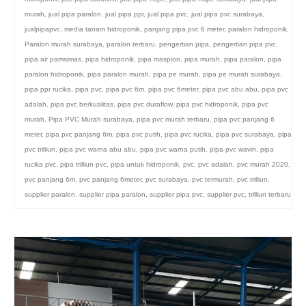
murah
,
jual pipa paralon
,
jual pipa ppr
,
jual pipa pvc
,
jual pipa pvc surabaya
,
jualpipapvc
,
media tanam hidroponik
,
panjang pipa pvc 6 meter
,
paralon hidroponik
,
Paralon murah surabaya
,
paralon terbaru
,
pengertian pipa
,
pengertian pipa pvc
,
pipa air pamsimas
,
pipa hidroponik
,
pipa maspion
,
pipa murah
,
pipa paralon
,
pipa
paralon hidroponik
,
pipa paralon murah
,
pipa pe murah
,
pipa pe murah surabaya
,
pipa ppr rucika
,
pipa pvc
,
pipa pvc 6m
,
pipa pvc 6meter
,
pipa pvc abu abu
,
pipa pvc
adalah
,
pipa pvc berkualitas
,
pipa pvc duraflow
,
pipa pvc hidroponik
,
pipa pvc
murah
,
Pipa PVC Murah surabaya
,
pipa pvc murah terbaru
,
pipa pvc panjang 6
meter
,
pipa pvc panjang 6m
,
pipa pvc putih
,
pipa pvc rucika
,
pipa pvc surabaya
,
pipa
pvc trilliun
,
pipa pvc warna abu abu
,
pipa pvc warna putih
,
pipa pvc wavin
,
pipa
rucika pvc
,
pipa trilliun pvc
,
pipa untuk hidroponik
,
pvc
,
pvc adalah
,
pvc murah 2020
,
pvc panjang 6m
,
pvc panjang 6meter
,
pvc surabaya
,
pvc termurah
,
pvc trilliun
,
supplier paralon
,
supplier pipa paralon
,
supplier pipa pvc
,
supplier pvc
,
trilliun terbaru