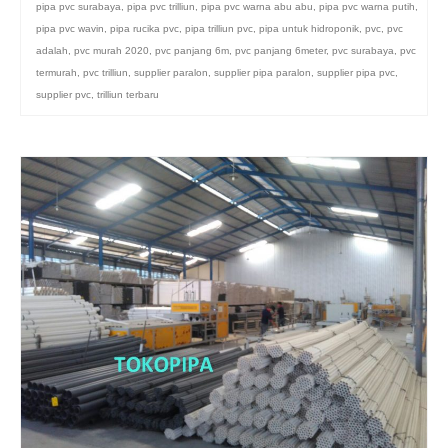
pipa pvc surabaya
,
pipa pvc trilliun
,
pipa pvc warna abu abu
,
pipa pvc warna putih
,
pipa pvc wavin
,
pipa rucika pvc
,
pipa trilliun pvc
,
pipa untuk hidroponik
,
pvc
,
pvc
adalah
,
pvc murah 2020
,
pvc panjang 6m
,
pvc panjang 6meter
,
pvc surabaya
,
pvc
termurah
,
pvc trilliun
,
supplier paralon
,
supplier pipa paralon
,
supplier pipa pvc
,
supplier pvc
,
trilliun terbaru