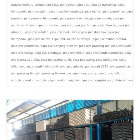
paralon terbaru
,
pengertian pipa
,
pengertian pipa pvc
,
pipa air pamsimas
,
pipa
hidroponik
,
pipa maspion
,
pipa maspion surabaya
,
pipa murah
,
pipa pamsimas
,
pipa
paralon
,
pipa paralon hidroponik
,
pipa paralon murah
,
pipa pe murah
,
pipa pe
murah surabaya
,
pipa ppr rucika
,
pipa pvc
,
pipa pvc 6m
,
pipa pvc 6meter
,
pipa pvc
abu abu
,
pipa pvc adalah
,
pipa pvc berkualitas
,
pipa pvc duraflow
,
pipa pvc
hidroponik
,
pipa pvc murah
,
Pipa PVC Murah surabaya
,
pipa pvc murah terbaru
,
pipa pvc pamsimas
,
pipa pvc panjang 6 meter
,
pipa pvc panjang 6m
,
pipa pvc putih
,
pipa pvc rucika
,
pipa pvc surabaya
,
pipa pvc trilliun
,
pipa pvc untuk pamsimas
,
pipa
pvc warna abu abu
,
pipa pvc warna putih
,
pipa pvc wavin
,
pipa rucika pvc
,
pipa
trilliun pvc
,
pipa untuk hidroponik
,
pvc
,
pvc adalah
,
pvc murah 2020
,
pvc pamsimas
,
pvc panjang 6m
,
pvc panjang 6meter
,
pvc surabaya
,
pvc termurah
,
pvc trilliun
,
supplier paralon
,
supplier pipa paralon
,
supplier pipa pvc
,
supplier pvc
,
trilliun terbaru