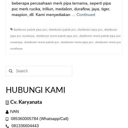
beberapa perusahaan merk pipa ternama, seperti pipa
pvc merk rucika, trilliun, medalion, duraflow, jaya, tiger,
maspion, dll. Kami menyediakan …
Continued
distributor pabrik pipa pvc
,
distributor pabrik pvc
,
distributor pipa pvc
,
distributor
pipa pvc surabaya
,
distributor resmi pabrik pipa pvc
,
distributor resmi pabrik pipa pvc
surabaya
,
distributor resmi pabrik pvc
,
distributor resmi pipa pvc
,
distributor resmi pvc
surabaya
Search
for:
HUBUNGI KAMI
Cv. Karyanata
IVAN
085360005784 (Whatsapp/Call)
081336604443