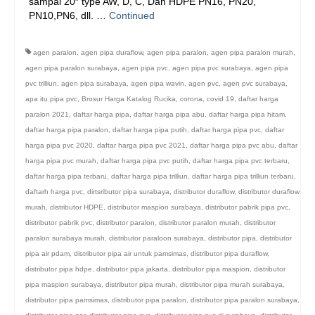
sampai 20″ type AW, D, C, Dan HDPE PN16, PN20,
PN10,PN6, dll. …
Continued
agen paralon
,
agen pipa duraflow
,
agen pipa paralon
,
agen pipa paralon murah
,
agen pipa paralon surabaya
,
agen pipa pvc
,
agen pipa pvc surabaya
,
agen pipa
pvc trilliun
,
agen pipa surabaya
,
agen pipa wavin
,
agen pvc
,
agen pvc surabaya
,
apa itu pipa pvc
,
Brosur Harga Katalog Rucika
,
corona
,
covid 19
,
daftar harga
paralon 2021
,
daftar harga pipa
,
daftar harga pipa abu
,
daftar harga pipa hitam
,
daftar harga pipa paralon
,
daftar harga pipa putih
,
daftar harga pipa pvc
,
daftar
harga pipa pvc 2020
,
daftar harga pipa pvc 2021
,
daftar harga pipa pvc abu
,
daftar
harga pipa pvc murah
,
daftar harga pipa pvc putih
,
daftar harga pipa pvc terbaru
,
daftar harga pipa terbaru
,
daftar harga pipa trilliun
,
daftar harga pipa trilliun terbaru
,
daftarh harga pvc
,
dirtsributor pipa surabaya
,
distributor duraflow
,
distributor duraflow
murah
,
distributor HDPE
,
distributor maspion surabaya
,
distributor pabrik pipa pvc
,
distributor pabrik pvc
,
distributor paralon
,
distributor paralon murah
,
distributor
paralon surabaya murah
,
distributor paraloon surabaya
,
distributor pipa
,
distributor
pipa air pdam
,
distributor pipa air untuk pamsimas
,
distributor pipa duraflow
,
distributor pipa hdpe
,
distributor pipa jakarta
,
distributor pipa maspion
,
distributor
pipa maspion surabaya
,
distributor pipa murah
,
distributor pipa murah surabaya
,
distributor pipa pamsimas
,
distributor pipa paralon
,
distributor pipa paralon surabaya
,