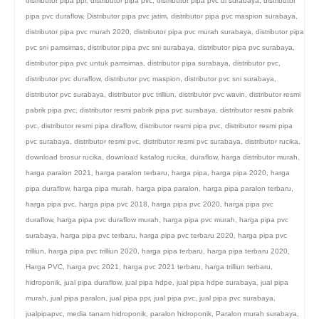
distributor pipa ppr
,
distributor pipa pvc
,
distributor pipa pvc di surabaya
,
distributor
pipa pvc duraflow
,
Distributor pipa pvc jatim
,
distributor pipa pvc maspion surabaya
,
distributor pipa pvc murah 2020
,
distributor pipa pvc murah surabaya
,
distributor pipa
pvc sni pamsimas
,
distributor pipa pvc sni surabaya
,
distributor pipa pvc surabaya
,
distributor pipa pvc untuk pamsimas
,
distributor pipa surabaya
,
distributor pvc
,
distributor pvc duraflow
,
distributor pvc maspion
,
distributor pvc sni surabaya
,
distributor pvc surabaya
,
distributor pvc trilliun
,
distributor pvc wavin
,
distributor resmi
pabrik pipa pvc
,
distributor resmi pabrik pipa pvc surabaya
,
distributor resmi pabrik
pvc
,
distributor resmi pipa diraflow
,
distributor resmi pipa pvc
,
distributor resmi pipa
pvc surabaya
,
distributor resmi pvc
,
distributor resmi pvc surabaya
,
distributor rucika
,
download brosur rucika
,
download katalog rucika
,
duraflow
,
harga distributor murah
,
harga paralon 2021
,
harga paralon terbaru
,
harga pipa
,
harga pipa 2020
,
harga
pipa duraflow
,
harga pipa murah
,
harga pipa paralon
,
harga pipa paralon terbaru
,
harga pipa pvc
,
harga pipa pvc 2018
,
harga pipa pvc 2020
,
harga pipa pvc
duraflow
,
harga pipa pvc duraflow murah
,
harga pipa pvc murah
,
harga pipa pvc
surabaya
,
harga pipa pvc terbaru
,
harga pipa pvc terbaru 2020
,
harga pipa pvc
trilliun
,
harga pipa pvc trilliun 2020
,
harga pipa terbaru
,
harga pipa terbaru 2020
,
Harga PVC
,
harga pvc 2021
,
harga pvc 2021 terbaru
,
harga trilliun terbaru
,
hidroponik
,
jual pipa duraflow
,
jual pipa hdpe
,
jual pipa hdpe surabaya
,
jual pipa
murah
,
jual pipa paralon
,
jual pipa ppr
,
jual pipa pvc
,
jual pipa pvc surabaya
,
jualpipapvc
,
media tanam hidroponik
,
paralon hidroponik
,
Paralon murah surabaya
,