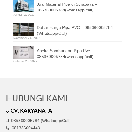
Jual Material Pipa di Surabaya –
085360005784(whatsapp/call)
Januari 2, 2023
Daftar Harga Pipa PVC – 085360005784
(Whatsapp/Call)
November 24, 2022
Aneka Sambungan Pipa Pvc –
085360005784(whatsapp/call)
Oktober 28, 2022
HUBUNGI KAMI
CV. KARYANATA
085360005784 (Whatsapp/Call)
081336604443