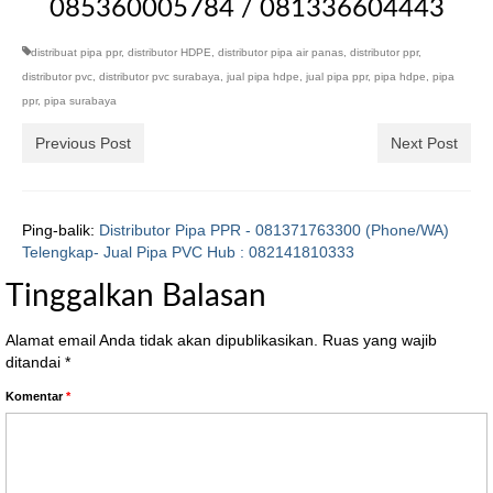
085360005784 / 081336604443
distribuat pipa ppr
,
distributor HDPE
,
distributor pipa air panas
,
distributor ppr
,
distributor pvc
,
distributor pvc surabaya
,
jual pipa hdpe
,
jual pipa ppr
,
pipa hdpe
,
pipa
ppr
,
pipa surabaya
Previous Post
Next Post
Ping-balik:
Distributor Pipa PPR - 081371763300 (Phone/WA)
Telengkap- Jual Pipa PVC Hub : 082141810333
Tinggalkan Balasan
Alamat email Anda tidak akan dipublikasikan.
Ruas yang wajib
ditandai
*
Komentar
*