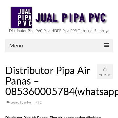
Distributor Pipa PVC Pipa HDPE Pipa PPR Terbaik di Surabaya
Menu
HOME
Distributor Pipa Air
6
ARTIKEL
MEI 2019
Panas –
PRODUK KAMI
085360005784(whatsapp/
TESTIMONIAL
posted in:
artikel
|
1
HUBUNGI KAMI
Distributor Pipa Air Panas, Pipa air panas sering dikaitkan