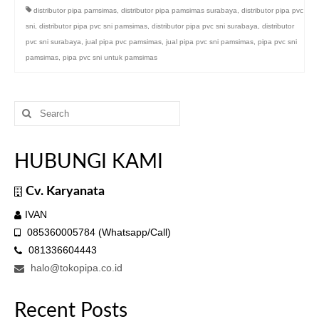
distributor pipa pamsimas
,
distributor pipa pamsimas surabaya
,
distributor pipa pvc
sni
,
distributor pipa pvc sni pamsimas
,
distributor pipa pvc sni surabaya
,
distributor
pvc sni surabaya
,
jual pipa pvc pamsimas
,
jual pipa pvc sni pamsimas
,
pipa pvc sni
pamsimas
,
pipa pvc sni untuk pamsimas
Search
for:
HUBUNGI KAMI
Cv. Karyanata
IVAN
085360005784 (Whatsapp/Call)
081336604443
halo@tokopipa.co.id
Recent Posts