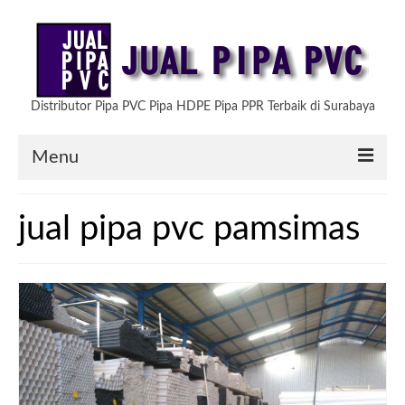
Distributor Pipa PVC Pipa HDPE Pipa PPR Terbaik di Surabaya
Menu
HOME
jual pipa pvc pamsimas
ARTIKEL
PRODUK KAMI
TESTIMONIAL
HUBUNGI KAMI