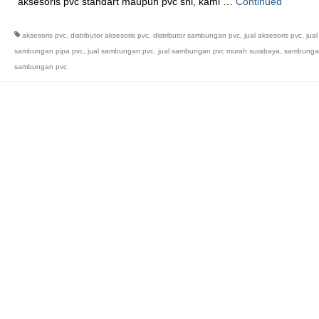
aksesoris pvc standart maupun pvc sni, kami …
Continued
aksesoris pvc
,
distributor aksesoris pvc
,
distributor sambungan pvc
,
jual aksesoris pvc
,
jual
sambungan pipa pvc
,
jual sambungan pvc
,
jual sambungan pvc murah surabaya
,
sambungan
sambungan pvc