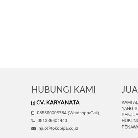
HUBUNGI KAMI
JUA
KAMI A
CV. KARYANATA
YANG B
085360005784 (Whatsapp/Call)
PENJUA
081336604443
HUBUNG
PENAWA
halo@tokopipa.co.id