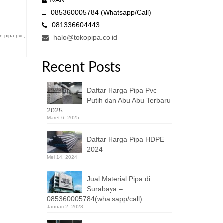
IVAN
085360005784 (Whatsapp/Call)
081336604443
 pipa pvc
,
halo@tokopipa.co.id
Recent Posts
Daftar Harga Pipa Pvc
Putih dan Abu Abu Terbaru
2025
Maret 6, 2025
Daftar Harga Pipa HDPE
2024
Mei 14, 2024
Jual Material Pipa di
Surabaya –
085360005784(whatsapp/call)
Januari 2, 2023