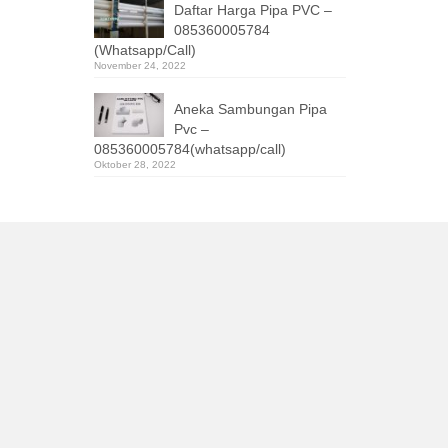
Daftar Harga Pipa PVC –
085360005784
(Whatsapp/Call)
November 24, 2022
Aneka Sambungan Pipa
Pvc –
085360005784(whatsapp/call)
Oktober 28, 2022