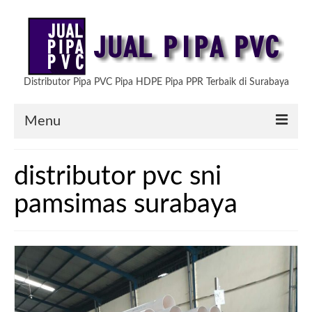
Distributor Pipa PVC Pipa HDPE Pipa PPR Terbaik di Surabaya
Menu
HOME
distributor pvc sni
ARTIKEL
pamsimas surabaya
PRODUK KAMI
TESTIMONIAL
HUBUNGI KAMI