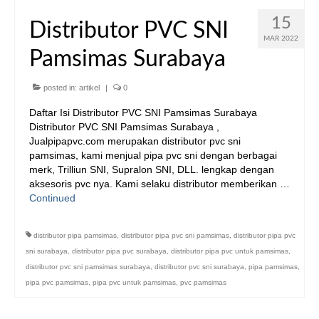
15
Distributor PVC SNI
MAR 2022
Pamsimas Surabaya
posted in:
artikel
|
0
Daftar Isi Distributor PVC SNI Pamsimas Surabaya
Distributor PVC SNI Pamsimas Surabaya ,
Jualpipapvc.com merupakan distributor pvc sni
pamsimas, kami menjual pipa pvc sni dengan berbagai
merk, Trilliun SNI, Supralon SNI, DLL. lengkap dengan
aksesoris pvc nya. Kami selaku distributor memberikan …
Continued
distributor pipa pamsimas
,
distributor pipa pvc sni pamsimas
,
distributor pipa pvc
sni surabaya
,
distributor pipa pvc surabaya
,
distributor pipa pvc untuk pamsimas
,
distributor pvc sni pamsimas surabaya
,
distributor pvc sni surabaya
,
pipa pamsimas
,
pipa pvc pamsimas
,
pipa pvc untuk pamsimas
,
pvc pamsimas