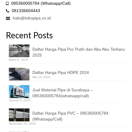
085360005784 (Whatsapp/Call)
081336604443
halo@tokopipa.co.id
Recent Posts
Daftar Harga Pipa Pvc Putih dan Abu Abu Terbaru
2025
Maret 6, 2025
Daftar Harga Pipa HDPE 2024
Mei 14, 2024
Jual Material Pipa di Surabaya –
085360005784(whatsapp/call)
Januari 2, 2023
Daftar Harga Pipa PVC – 085360005784
(Whatsapp/Call)
November 24, 2022