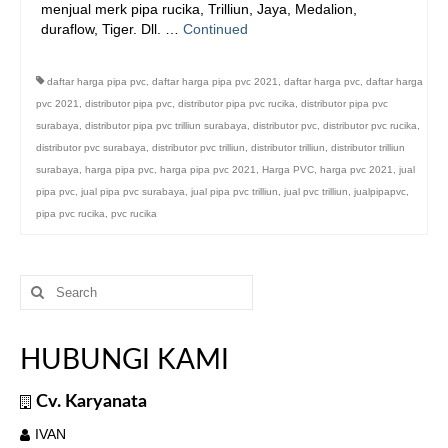
menjual merk pipa rucika, Trilliun, Jaya, Medalion,
duraflow, Tiger. Dll. …
Continued
daftar harga pipa pvc
,
daftar harga pipa pvc 2021
,
daftar harga pvc
,
daftar harga
pvc 2021
,
distributor pipa pvc
,
distributor pipa pvc rucika
,
distributor pipa pvc
surabaya
,
distributor pipa pvc trilliun surabaya
,
distributor pvc
,
distributor pvc rucika
,
distributor pvc surabaya
,
distributor pvc trilliun
,
distributor trilliun
,
distributor trilliun
surabaya
,
harga pipa pvc
,
harga pipa pvc 2021
,
Harga PVC
,
harga pvc 2021
,
jual
pipa pvc
,
jual pipa pvc surabaya
,
jual pipa pvc trilliun
,
jual pvc trilliun
,
jualpipapvc
,
pipa pvc rucika
,
pvc rucika
Search
for:
HUBUNGI KAMI
Cv. Karyanata
IVAN