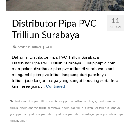
11
Distributor Pipa PVC
JUL 2021
Trilliun Surabaya
posted in:
artikel
|
0
Daftar Isi Distributor Pipa PVC Trilliun Surabaya
Distributor Pipa PVC Trilliun Surabaya , Jualpipapvc.com
merupakan distributor pipa pvc trilliun di surabaya, kami
mengambil pipa pvc trilliun langsung dari pabriknya
trilliun. jadi dengan harga yang sangat bersaing serta free
kirim area jawa …
Continued
distributor pipa pvc trilliun
,
distributor pipa pvc trilliun surabaya
,
distributor pvc
trilliun
,
distributor pvc trilliun surabaya
,
distributor trilliun
,
distributor trilliun surabaya
,
jual pipa pvc
,
jual pipa pvc trilliun
,
jual pipa pvc trilliun surabaya
,
pipa pvc trilliun
,
pipa
trilliun
,
trilliun